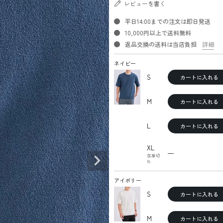
レビューを書く
平日14:00までの注文は即日発送
10,000円以上で送料無料
返品交換の送料は当店負担
詳細
ネイビー
S
カートに入れる
M
カートに入れる
L
カートに入れる
XL
—
在庫切
れ
アイボリー
S
カートに入れる
M
カートに入れる