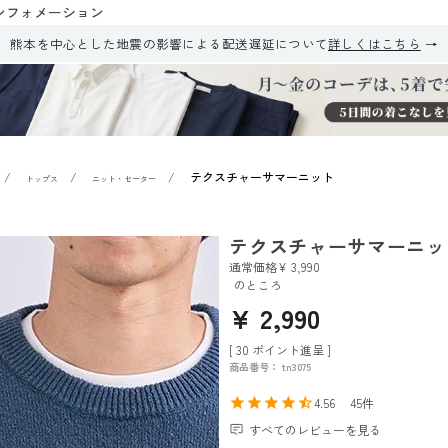
ンフォメーション
熊本を中心とした地震の影響による配送遅延について
詳しくはこちら
テクスチャーサマーニット
トップス
ニット・セーター
テクスチャーサマーニッ
通常価格
¥
3,990
のところ
¥
2,990
[
30
ポイント進呈 ]
商品番号
tn3075
4.56
45
すべてのレビューを見る