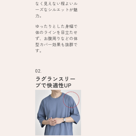
なく見えない程よいル
ーズなシルエットが魅
力。
ゆったりとした身幅で
体のラインを目立たせ
ず、お腹周りなどの体
型カバー効果も抜群で
す。
02.
ラグランスリー
ブで快適性UP