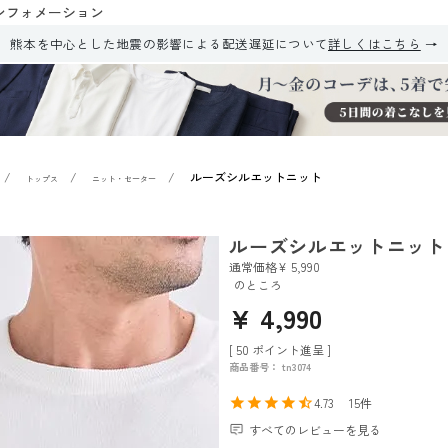
ンフォメーション
熊本を中心とした地震の影響による配送遅延について
詳しくはこちら
ルーズシルエットニット
トップス
ニット・セーター
ルーズシルエットニット
通常価格
¥
5,990
のところ
¥
4,990
[
50
ポイント進呈 ]
商品番号
tn3074
4.73
15
すべてのレビューを見る