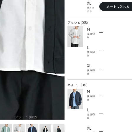
XL
カートに入れる
残りわ
ずか
アッシュ(005)
M
—
在庫切
れ
L
—
在庫切
れ
XL
—
在庫切
れ
ネイビー(086)
M
—
在庫切
れ
L
—
在庫切
ブラック(002)
れ
XL
—