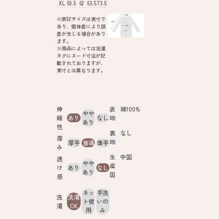
XL
59.5
62
63.5
73.5
※表記サイズは実寸で
あり、個体差により誤
差が生じる場合があり
ます。
※商品によっては洗濯
タグにヌード寸法が記
載されておりますが、
実寸とは異なります。
伸
表
綿100%
やや
縮
あり
なし
地
あり
性
裏
なし
厚
地
厚手
普通
薄手
み
生
中国
透
やや
産
け
あり
なし
あり
国
感
ネッ
手洗
洗
洗濯
ト使
いの
濯
OK
用
み