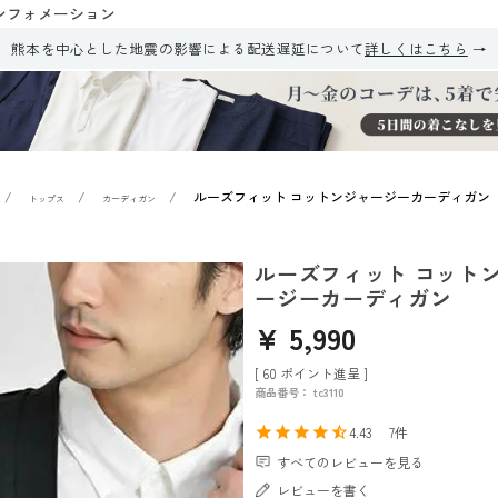
ンフォメーション
熊本を中心とした地震の影響による配送遅延について
詳しくはこちら
ルーズフィット コットンジャージーカーディガン
トップス
カーディガン
ルーズフィット コット
ージーカーディガン
¥
5,990
[
60
ポイント進呈 ]
商品番号
tc3110
4.43
7
すべてのレビューを見る
レビューを書く