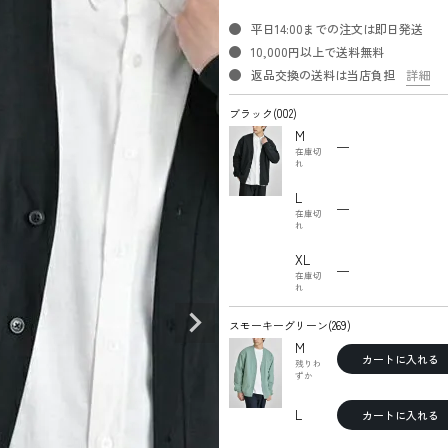
平日14:00までの注文は即日発送
10,000円以上で送料無料
返品交換の送料は当店負担
詳細
ブラック(002)
M
—
在庫切
れ
L
—
在庫切
れ
XL
—
在庫切
れ
スモーキーグリーン(269)
M
カートに入れる
残りわ
ずか
L
カートに入れる