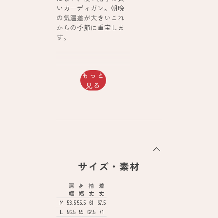
いカーディガン。朝晩
の気温差が大きいこれ
からの季節に重宝しま
す。
もっと
見る
サイズ・素材
肩
身
袖
着
幅
幅
丈
丈
M
53.5
55.5
61
67.5
L
56.5
59
62.5
71