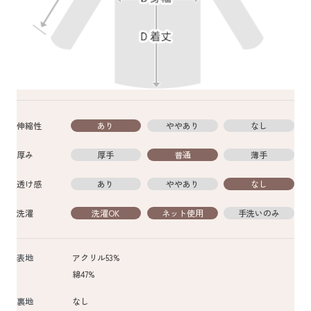
伸縮性
あり
ややあり
なし
厚み
厚手
普通
薄手
透け感
あり
ややあり
なし
洗濯
洗濯OK
ネット使用
手洗いのみ
表地
アクリル53%
綿47%
裏地
なし