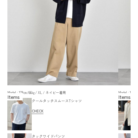
Model : 179㎝/66㎏/ XL / ネイビー着用
Model : 1
クールタッチスムースTシャツ
CHECK
タックワイドパンツ