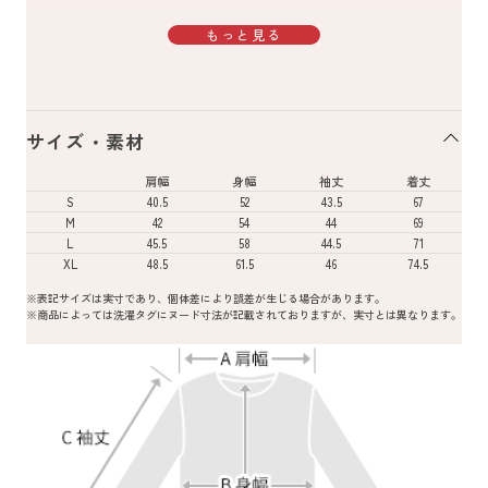
もっと見る
サイズ・素材
肩幅
身幅
袖丈
着丈
S
40.5
52
43.5
67
M
42
54
44
69
L
45.5
58
44.5
71
XL
48.5
61.5
46
74.5
※表記サイズは実寸であり、個体差により誤差が生じる場合があります。
※商品によっては洗濯タグにヌード寸法が記載されておりますが、実寸とは異なります。