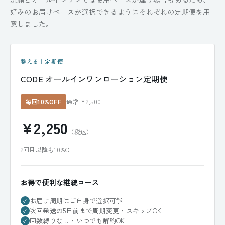
好みのお届けペースが選択できるようにそれぞれの定期便を用
意しました。
整える｜定期便
CODE オールインワンローション定期便
毎回10%OFF
通常 ¥2,500
¥2,250
（税込）
2回目以降も10%OFF
お得で便利な継続コース
お届け周期はご自身で選択可能
✓
次回発送の5日前まで周期変更・スキップOK
✓
回数縛りなし・いつでも解約OK
✓