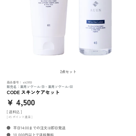
2点セット
商品番号
sk2953
販売名：薬用ソヴール-59・薬用ソヴール-60
CODE スキンケアセット
¥
4,500
送料込
[
45
ポイント進呈 ]
平日14:00までの注文は即日発送
10,000円以上で送料無料