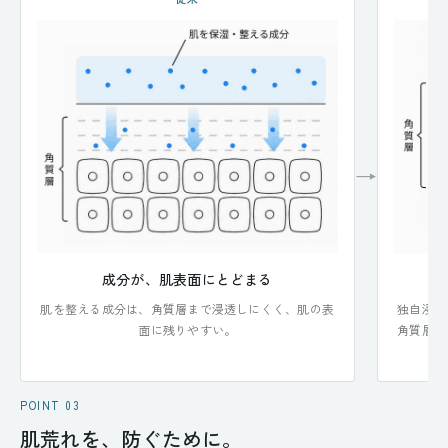
→
成分が、肌表面にとどまる
肌を整える成分は、角質層まで浸透しにくく、肌の表
独自浸透
面に残りやすい。
角質層ま
POINT 03
肌荒れを、防ぐために。