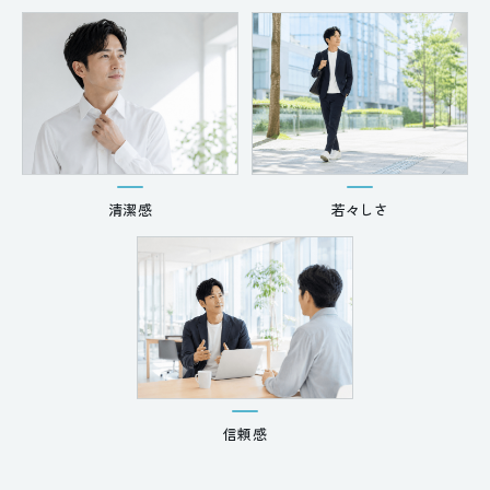
清潔感
若々しさ
信頼感