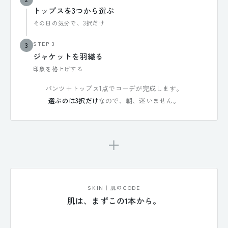
トップスを3つから選ぶ
その日の気分で、3択だけ
STEP 3
3
ジャケットを羽織る
印象を格上げする
パンツ＋トップス1点でコーデが完成します。
選ぶのは3択だけ
なので、朝、迷いません。
＋
SKIN｜肌のCODE
肌は、まずこの1本から。