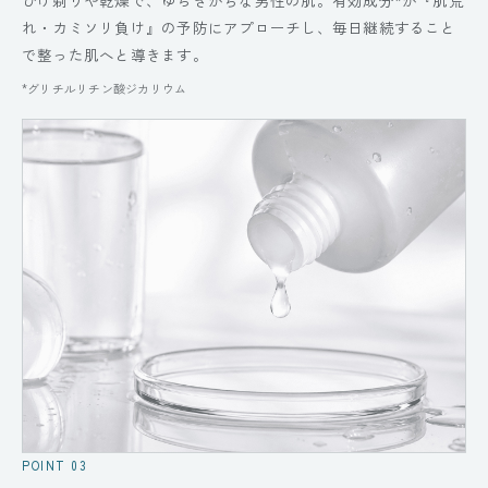
ひげ剃りや乾燥で、ゆらぎがちな男性の肌。有効成分*が『肌荒
れ・カミソリ負け』の予防にアプローチし、毎日継続すること
で整った肌へと導きます。
*グリチルリチン酸ジカリウム
POINT 03