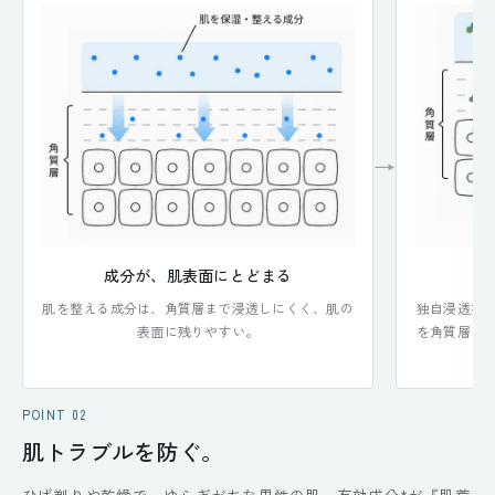
→
成分が、肌表面にとどまる
角
肌を整える成分は、角質層まで浸透しにくく、肌の
独自浸透技
表面に残りやすい。
を角質層ま
POINT 02
肌トラブルを防ぐ。