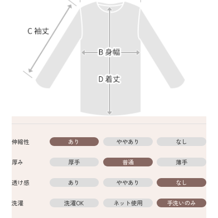
伸縮性
あり
ややあり
なし
厚み
厚手
普通
薄手
透け感
あり
ややあり
なし
洗濯
洗濯OK
ネット使用
手洗いのみ