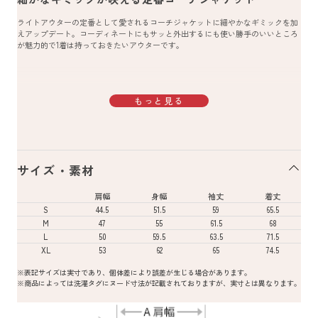
ライトアウターの定番として愛されるコーチジャケットに細やかなギミックを加
えアップデート。コーディネートにもサッと外出するにも使い勝手のいいところ
が魅力的で1着は持っておきたいアウターです。
もっと見る
サイズ・素材
肩幅
身幅
袖丈
着丈
S
44.5
51.5
59
65.5
M
47
55
61.5
68
L
50
59.5
63.5
71.5
XL
53
62
65
74.5
※表記サイズは実寸であり、個体差により誤差が生じる場合があります。
※商品によっては洗濯タグにヌード寸法が記載されておりますが、実寸とは異なります。