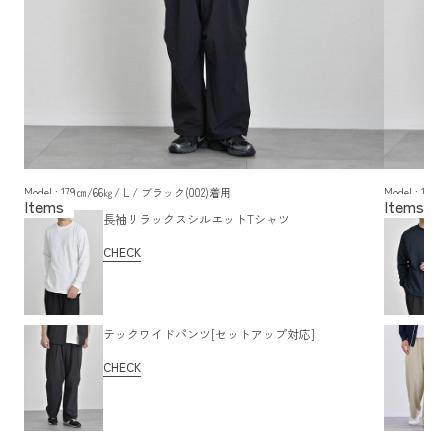
Model : 179㎝/66㎏/ L / ブラック(002)着用
Model : 17
長袖リラックスシルエットTシャツ
CHECK
テックワイドパンツ[セットアップ対応]
CHECK