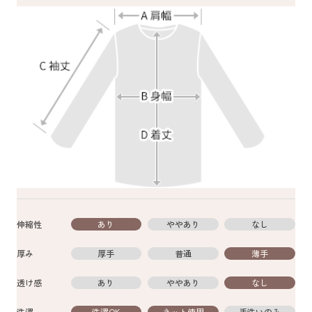
伸縮性
あり
ややあり
なし
厚み
厚手
普通
薄手
透け感
あり
ややあり
なし
洗濯
洗濯OK
ネット使用
手洗いのみ