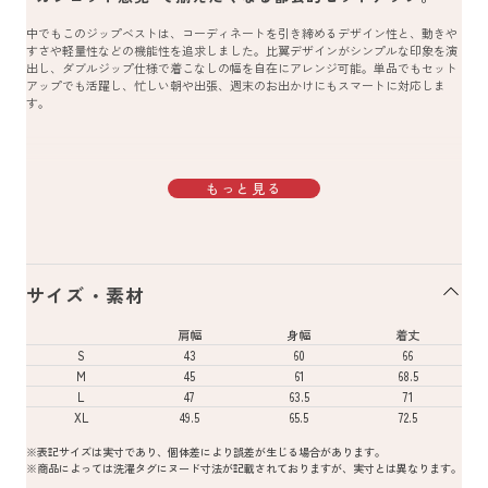
中でもこのジップベストは、コーディネートを引き締めるデザイン性と、動きや
すさや軽量性などの機能性を追求しました。比翼デザインがシンプルな印象を演
出し、ダブルジップ仕様で着こなしの幅を自在にアレンジ可能。単品でもセット
アップでも活躍し、忙しい朝や出張、週末のお出かけにもスマートに対応しま
す。
もっと見る
サイズ・素材
肩幅
身幅
着丈
S
43
60
66
M
45
61
68.5
L
47
63.5
71
XL
49.5
65.5
72.5
※表記サイズは実寸であり、個体差により誤差が生じる場合があります。
※商品によっては洗濯タグにヌード寸法が記載されておりますが、実寸とは異なります。