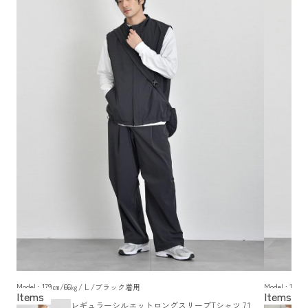
Model : 179㎝/66㎏/ L /ブラック着用
Model : 1
レギュラーシルエットロングスリーブTシャツ 7.1