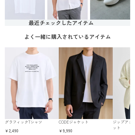
最近チェックしたアイテム
よく一緒に購入されているアイテム
グラフィックTシャツ
CODEジャケット
ジップアッ
ット
￥2,490
￥9,990