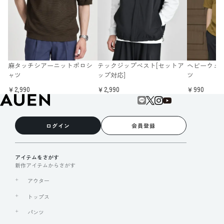
麻タッチシアーニットポロシ
テックジップベスト[セットア
ヘビーウェイ
ャツ
ップ対応]
ツ
￥2,990
￥2,990
￥990
ログイン
会員登録
アイテムをさがす
新作アイテムからさがす
アウター
トップス
パンツ