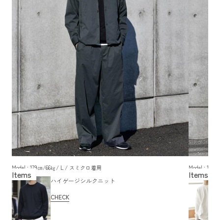
Model : 179㎝/66㎏/ L / スミクロ着用
Model : 1
ハイゲージシルクニット
CHECK