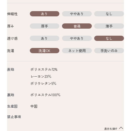
伸縮性
あり
ややあり
なし
厚み
厚手
普通
薄手
透け感
あり
ややあり
なし
洗濯
洗濯OK
ネット使用
手洗いのみ
表地
ポリエステル72%
レーヨン23％
ポリウレタン5％
裏地
ポリエステル100％
生産国
中国
禁止事項
表示を隠す