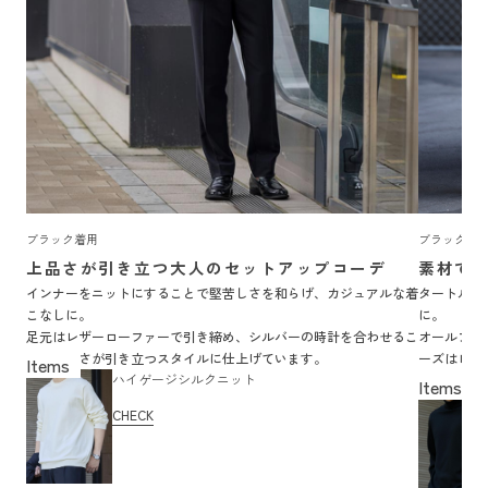
ブラック着用
ブラック着
上品さが引き立つ大人のセットアップコーデ
素材で
インナーをニットにすることで堅苦しさを和らげ、カジュアルな着
タートルネ
こなしに。
に。
足元はレザーローファーで引き締め、シルバーの時計を合わせるこ
オールブラ
とで上品さが引き立つスタイルに仕上げています。
ーズはレザ
ハイゲージシルクニット
す。
CHECK