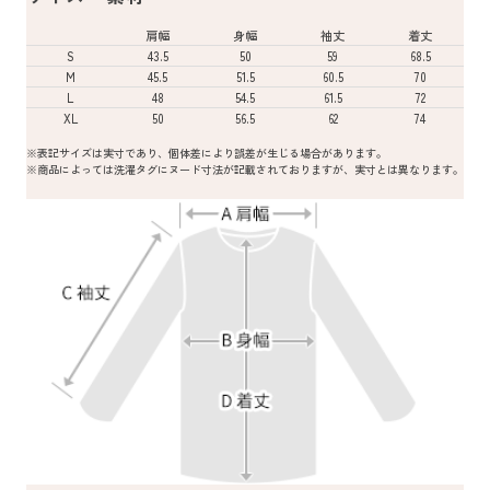
肩幅
身幅
袖丈
着丈
S
43.5
50
59
68.5
M
45.5
51.5
60.5
70
L
48
54.5
61.5
72
XL
50
56.5
62
74
※表記サイズは実寸であり、個体差により誤差が生じる場合があります。
※商品によっては洗濯タグにヌード寸法が記載されておりますが、実寸とは異なります。