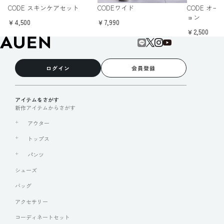
CODE スキンケアセット
CODEワイド
CODE オ
ョン
￥4,500
￥7,990
￥2,500
ログイン
会員登録
アイテムをさがす
新作アイテムからさがす
アウター
トップス
パンツ
シューズ
バッグ
アクセサリー
コーディネートセット