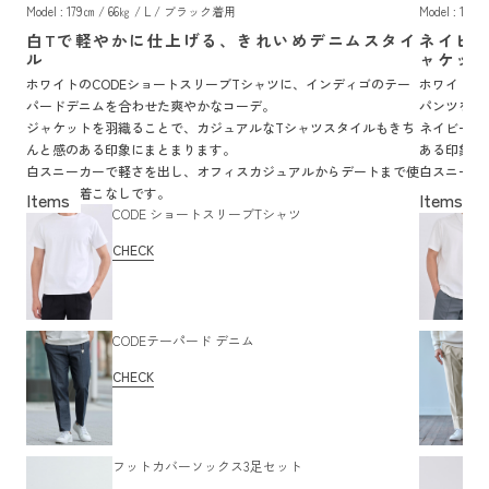
Model : 179㎝ / 66㎏ / L / ブラック着用
Model : 17
白Tで軽やかに仕上げる、きれいめデニムスタイ
ネイビ
ル
ャケッ
ホワイトのCODEショートスリーブTシャツに、インディゴのテー
ホワイトの
パードデニムを合わせた爽やかなコーデ。
パンツを合
ジャケットを羽織ることで、カジュアルなTシャツスタイルもきち
ネイビーの
んと感のある印象にまとまります。
ある印象に
白スニーカーで軽さを出し、オフィスカジュアルからデートまで使
白スニーカ
いやすい着こなしです。
かけ、デー
CODE ショートスリーブTシャツ
CHECK
CODEテーパード デニム
CHECK
フットカバーソックス3足セット