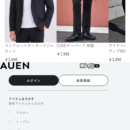
コンフォートテーラードジャ
CODEテーパード 旧型
ワイドバルー
ケット
アップ対応]
￥1,990
￥3,990
￥2,990
ログイン
会員登録
アイテムをさがす
新作アイテムからさがす
アウター
トップス