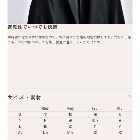
速乾性でいつでも快適
短時間で乾きやすい生地なので、常に爽やかな着心地を提供します。忙しい日常
でも、つかの間の休日でも毎日快適に着用していただけます。
サイズ・素材
肩幅
身幅
袖丈
着丈
S
42
48
60
67
M
44
50
60.5
69
L
45
52
61
71
XL
47.5
54.5
62
72