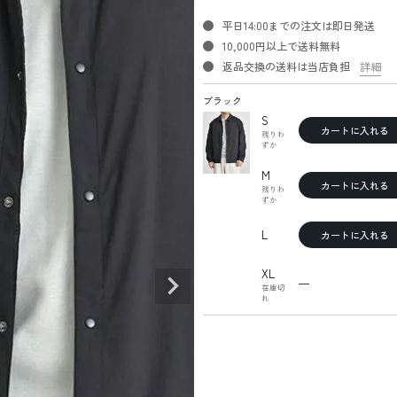
平日14:00までの注文は即日発送
10,000円以上で送料無料
返品交換の送料は当店負担
詳細
ブラック
S
カートに入れる
残りわ
ずか
M
カートに入れる
残りわ
ずか
L
カートに入れる
XL
—
在庫切
れ