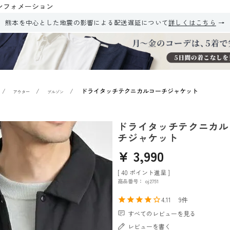
ンフォメーション
熊本を中心とした地震の影響による配送遅延について
詳しくはこちら
ドライタッチテクニカルコーチジャケット
アウター
ブルゾン
ドライタッチテクニカル
チジャケット
¥
3,990
[
40
ポイント進呈 ]
商品番号
oj2751
4.11
9
すべてのレビューを見る
レビューを書く