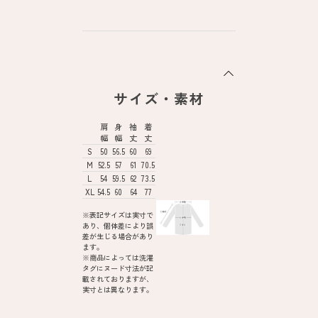
サイズ・素材
肩
身
袖
着
幅
幅
丈
丈
S
50
56.5
60
69
M
52.5
57
61
70.5
L
54
59.5
62
73.5
XL
54.5
60
64
77
※表記サイズは実寸で
あり、個体差により誤
差が生じる場合があり
ます。
※商品によっては洗濯
タグにヌード寸法が記
載されておりますが、
実寸とは異なります。