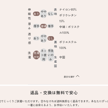
伸
表
ナイロン85％
やや
縮
あり
なし
地
ポリウレタン
あり
性
15％
厚
厚手
普通
薄手
中綿：ポリステ
み
ル100%
透
やや
け
あり
なし
あり
裏
ポリエステル
感
地
100%
ネッ
手洗
洗
洗濯
ト使
いの
濯
不可
生
中国
用
み
産
国
表示を隠す
返品・交換は無料で安心
宅でじっくりご試着いただけます。合わなければ送料負担なく返品できます。あなたにぴっ
一着と出会えるよう、お手伝いいたします。