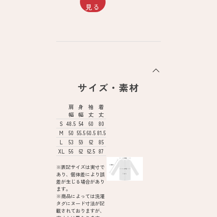
見る
サイズ・素材
肩
身
袖
着
幅
幅
丈
丈
S
48.5
54
60
80
M
50
55.5
60.5
81.5
L
53
59
62
85
XL
56
62
62.5
87
※表記サイズは実寸で
あり、個体差により誤
差が生じる場合があり
ます。
※商品によっては洗濯
タグにヌード寸法が記
載されておりますが、