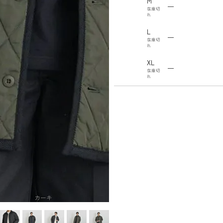
M
—
在庫切
れ
L
—
在庫切
れ
XL
—
在庫切
れ
カーキ