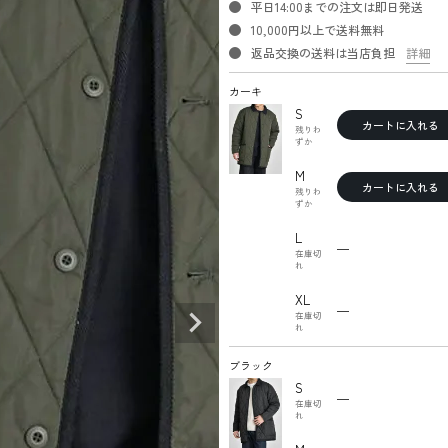
平日14:00までの注文は即日発送
10,000円以上で送料無料
返品交換の送料は当店負担
詳細
カーキ
S
カートに入れる
残りわ
ずか
M
カートに入れる
残りわ
ずか
L
—
在庫切
れ
XL
—
在庫切
れ
ブラック
S
—
在庫切
れ