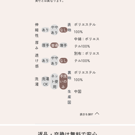
実寸とは異なります。
伸
表
ポリエステル
やや
縮
あり
なし
地
100%
あり
性
中綿：ポリエス
厚
厚手
普通
薄手
テル100%
み
別布：ポリエス
透
やや
け
あり
なし
テル100%
あり
感
裏
ポリエステル
ネッ
手洗
地
洗
洗濯
100%
ト使
いの
濯
OK
用
み
生
中国
産
国
表示を隠す
返品・交換は無料で安心