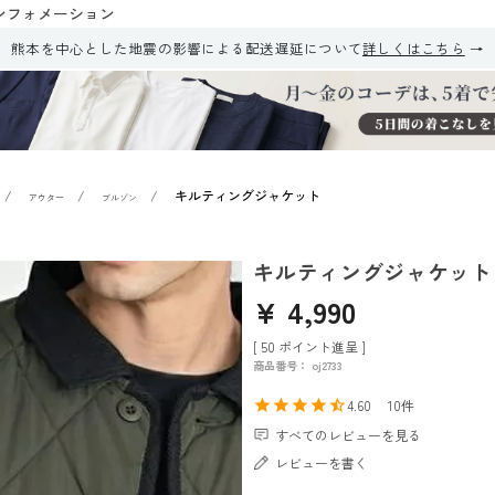
ンフォメーション
熊本を中心とした地震の影響による配送遅延について
詳しくはこちら
キルティングジャケット
アウター
ブルゾン
キルティングジャケット
¥
4,990
[
50
ポイント進呈 ]
商品番号
oj2733
4.60
10
すべてのレビューを見る
レビューを書く