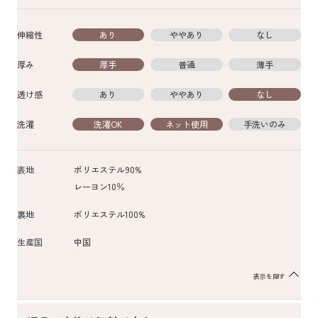
伸縮性
あり
ややあり
なし
厚み
厚手
普通
薄手
透け感
あり
ややあり
なし
洗濯
洗濯OK
ネット使用
手洗いのみ
表地
ポリエステル90%
レーヨン10％
裏地
ポリエステル100%
生産国
中国
表示を隠す