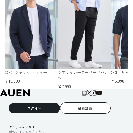
CODEジャケット サマー
シアサッカーテーパードパン
CODEリネ
ツ
￥10,990
￥5,990
￥7,990
ログイン
会員登録
アイテムをさがす
新作アイテムからさがす