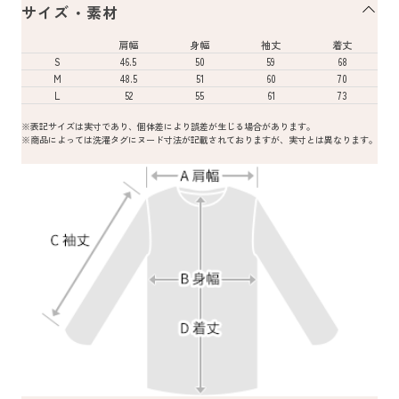
サイズ・素材
肩幅
身幅
袖丈
着丈
S
46.5
50
59
68
M
48.5
51
60
70
L
52
55
61
73
※表記サイズは実寸であり、個体差により誤差が生じる場合があります。
※商品によっては洗濯タグにヌード寸法が記載されておりますが、実寸とは異なります。