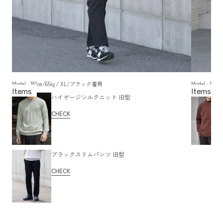
Model : 181㎝/65㎏/ XL/ブラック着用
Model : 1
ハイゲージシルクニット 旧型
CHECK
ブラックスリムパンツ 旧型
CHECK