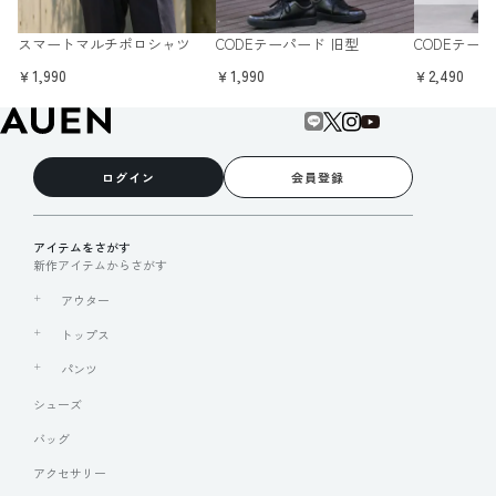
スマートマルチポロシャツ
CODEテーパード 旧型
CODEテー
￥1,990
￥1,990
￥2,490
ログイン
会員登録
アイテムをさがす
新作アイテムからさがす
アウター
トップス
パンツ
シューズ
バッグ
アクセサリー