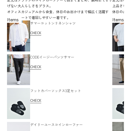
げない大人らしさをプラス。
上品さをキ
オフィスカジュアルから会食、休日のお出かけまで幅広く活躍す
休日のお出
る、スマートで着回しやすい一着です。
過ごしたい
サマーコットンリネンシャツ
CHECK
CODEイージーパンツサマー
CHECK
フットカバーソックス3足セット
CHECK
デイリーユースコインローファー