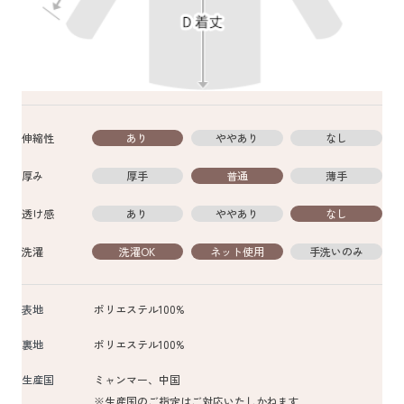
伸縮性
あり
ややあり
なし
厚み
厚手
普通
薄手
透け感
あり
ややあり
なし
洗濯
洗濯OK
ネット使用
手洗いのみ
表地
ポリエステル100%
裏地
ポリエステル100%
生産国
ミャンマー、中国
※生産国のご指定はご対応いたしかねます