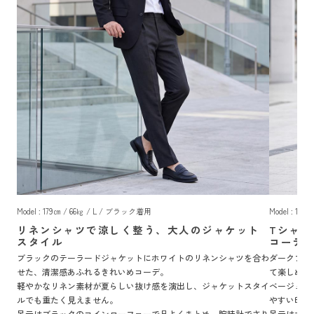
Model : 179㎝ / 66㎏ / L / ブラック着用
Model : 1
リネンシャツで涼しく整う、大人のジャケット
Tシャ
スタイル
コーデ
ブラックのテーラードジャケットにホワイトのリネンシャツを合わ
ダークブル
せた、清潔感あふれるきれいめコーデ。
て楽しめる
軽やかなリネン素材が夏らしい抜け感を演出し、ジャケットスタイ
ベージュの
ルでも重たく見えません。
やすい印象
足元はブラックのコインローファーで品よくまとめ、腕時計でさり
足元はホワ