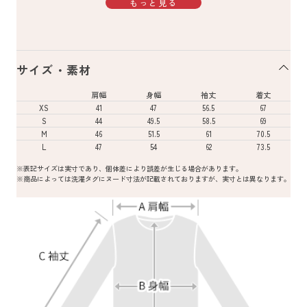
もっと見る
サイズ・素材
肩幅
身幅
袖丈
着丈
XS
41
47
56.5
67
S
44
49.5
58.5
69
M
46
51.5
61
70.5
L
47
54
62
73.5
※表記サイズは実寸であり、個体差により誤差が生じる場合があります。
※商品によっては洗濯タグにヌード寸法が記載されておりますが、実寸とは異なります。