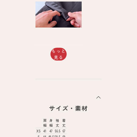
もっと
見る
サイズ・素材
肩
身
袖
着
幅
幅
丈
丈
XS
41
47
56.5
67
S
44
49.5
58.5
69