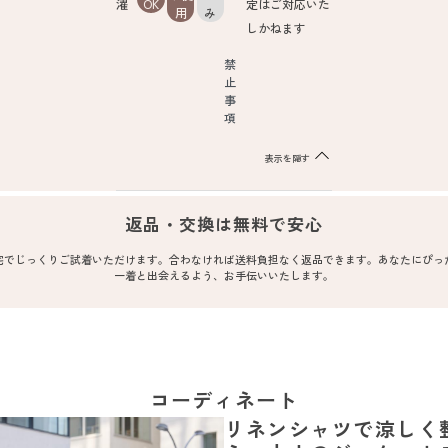
濯
OK
定はご対応いた
用
み
しかねます
禁
止
事
項
表示を隠す
返品・交換は無料で安心
宅でじっくりご試着いただけます。合わなければ送料負担なく返品できます。あなたにぴっ
一着と出会えるよう、お手伝いいたします。
コーディネート
リネンシャツで涼しく