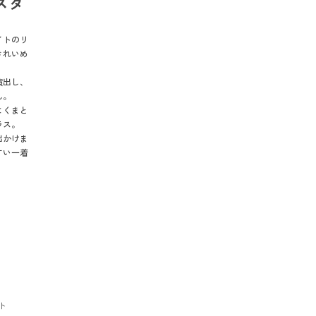
スタ
イトのリ
きれいめ
演出し、
ん。
よくまと
ラス。
出かけま
すい一着
ト