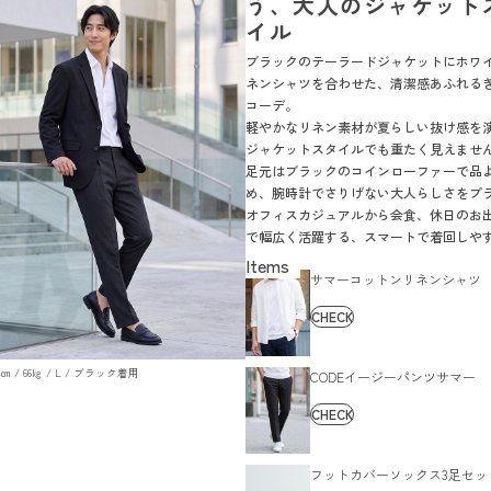
う、大人のジャケット
イル
ブラックのテーラードジャケットにホワ
ネンシャツを合わせた、清潔感あふれる
コーデ。
軽やかなリネン素材が夏らしい抜け感を
ジャケットスタイルでも重たく見えませ
足元はブラックのコインローファーで品
め、腕時計でさりげない大人らしさをプ
オフィスカジュアルから会食、休日のお
で幅広く活躍する、スマートで着回しや
です。
サマーコットンリネンシャツ
CHECK
179㎝ / 66㎏ / L / ブラック着用
CODEイージーパンツサマー
CHECK
フットカバーソックス3足セッ