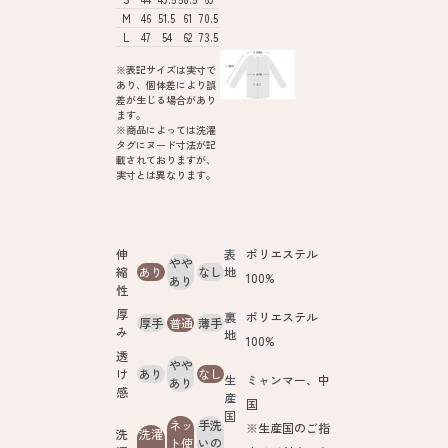
M
46
51.5
61
70.5
L
47
54
62
73.5
※表記サイズは実寸で
あり、個体差により誤
差が生じる場合があり
ます。
※商品によっては洗濯
タグにヌード寸法が記
載されておりますが、
実寸とは異なります。
伸
表
ポリエステル
やや
縮
あり
なし
地
100%
あり
性
厚
裏
ポリエステル
厚手
普通
薄手
み
地
100%
透
やや
け
あり
なし
生
ミャンマー、中
あり
感
産
国
国
ネッ
手洗
※生産国のご指
洗
洗濯
ト使
いの