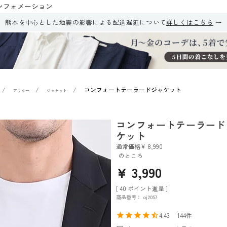
ンフォメーション
熊本を中心とした地震の影響による配送遅延について
詳しくはこちら
コンフォートテーラードジャケット
アウター
ジャケット
コンフォートテーラード
ケット
通常価格
¥
8,990
のところ
¥
3,990
[
40
ポイント進呈 ]
商品番号
oj2057
4.43
144