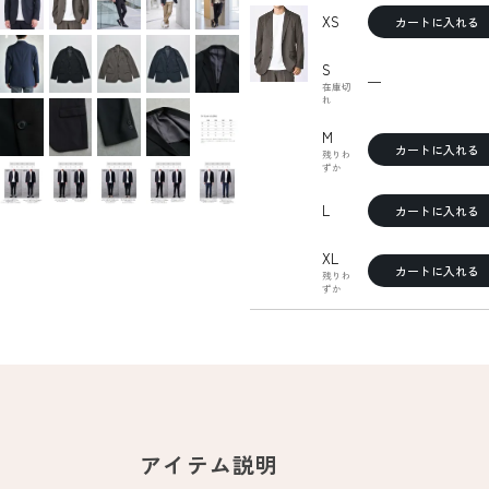
XS
カートに入れる
S
—
在庫切
れ
M
カートに入れる
残りわ
ずか
L
カートに入れる
XL
カートに入れる
残りわ
ずか
アイテム説明