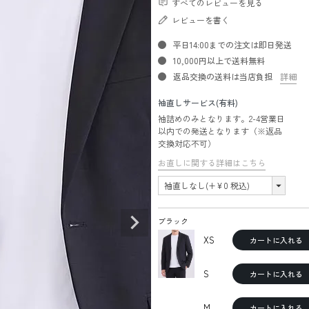
すべてのレビューを見る
レビューを書く
平日14:00までの注文は即日発送
10,000円以上で送料無料
返品交換の送料は当店負担
詳細
袖直しサービス(有料)
袖詰めのみとなります。2-4営業日
以内での発送となります（※返品
交換対応不可）
お直しに関する詳細はこちら
ブラック
XS
カートに入れる
S
カートに入れる
M
カートに入れる