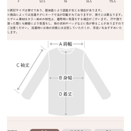
F
53.5
66
55.5
115.5
※表記サイズは実寸であり、個体差により誤差が生じる場合があります。
※商品によっては洗濯タグにヌード寸法が記載されておりますが、実寸とは異なります。
※デニム素材はカラー染めの特性上、着用時に色落ちする場合がございます。 汗や雨で
湿った際にも摩擦により色落ちし、他の衣料やバッグなどに色が移ることがありますので
ご注意ください。 洗濯時には他の衣類とは分別していただくか、手洗いをおすすめいた
します。