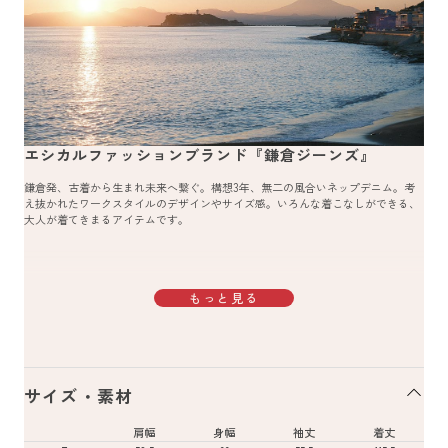
エシカルファッションブランド『鎌倉ジーンズ』
鎌倉発、古着から生まれ未来へ繋ぐ。構想3年、無二の風合いネップデニム。考
え抜かれたワークスタイルのデザインやサイズ感。いろんな着こなしができる、
大人が着てきまるアイテムです。
もっと見る
サイズ・素材
肩幅
身幅
袖丈
着丈