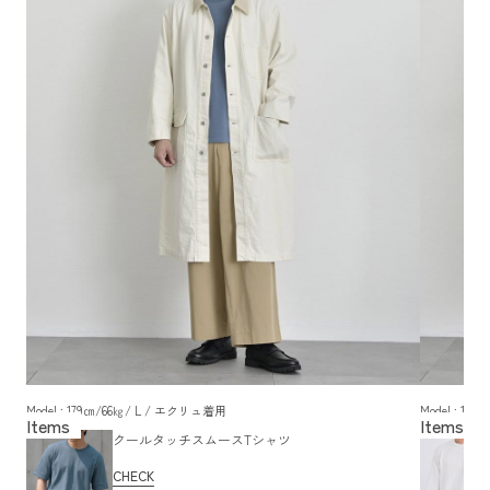
Model : 179㎝/66㎏/ L / エクリュ着用
Model : 1
クールタッチスムースTシャツ
CHECK