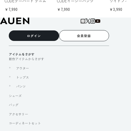
CODEテーパード デニム
CODEイージーパンツ
ワイドフィ
￥7,990
￥7,990
￥3,990
ログイン
会員登録
アイテムをさがす
新作アイテムからさがす
アウター
トップス
パンツ
シューズ
バッグ
アクセサリー
コーディネートセット