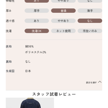
伸縮性
あり
ややあり
なし
厚み
厚手
普通
薄手
透け感
あり
ややあり
なし
洗濯
洗濯OK
ネット使用
手洗いのみ
表地
綿98%
ポリエステル2%
裏地
なし
生産国
日本
表示を隠す
スタッフ試着レビュー