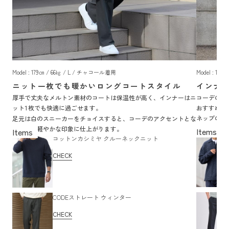
Model : 179㎝ / 66㎏ / L / チャコール着用
Model : 17
ニット一枚でも暖かいロングコートスタイル
インナ
厚手で丈夫なメルトン素材のコートは保温性が高く、インナーはニ
コーデのマ
ット
枚でも快適に過ごせます。
おすすめ。
1
ネップのデ
足元は白のスニーカーをチョイスすると、コーデのアクセントとな
トもこなれ
り全体が軽やかな印象に仕上がります。
コットンカシミヤ クルーネックニット
CHECK
CODEストレート ウィンター
CHECK