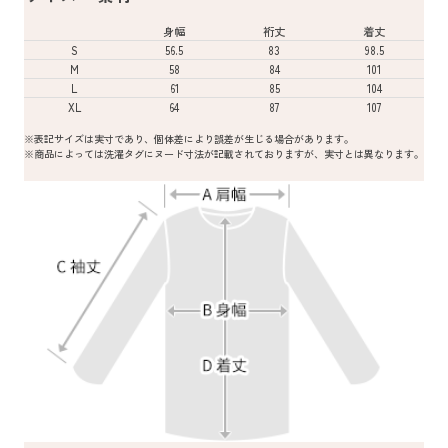
身幅
裄丈
着丈
S
56.5
83
98.5
M
58
84
101
L
61
85
104
XL
64
87
107
※表記サイズは実寸であり、個体差により誤差が生じる場合があります。
※商品によっては洗濯タグにヌード寸法が記載されておりますが、実寸とは異なります。