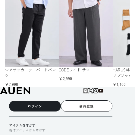
シアサッカーテーパードパン
CODEワイド サマー
HARUSAK
ツ
リブソック
￥2,990
￥7,990
￥1,100
ログイン
会員登録
アイテムをさがす
新作アイテムからさがす