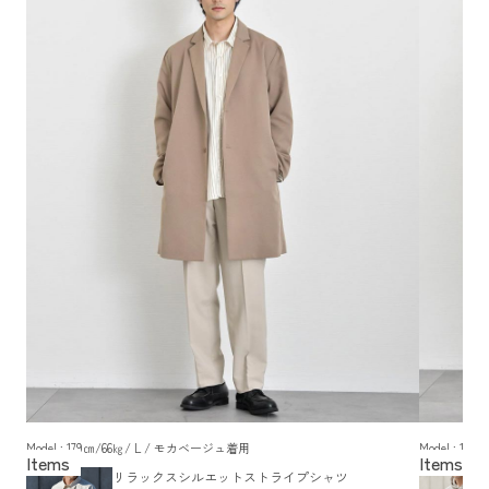
Model : 179㎝/66㎏/ L / モカベージュ着用
Model : 1
リラックスシルエットストライプシャツ