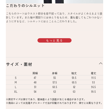
こだわりのシルエット
こちらのコートはウエスト部分を若干絞っており、スタイルがよくみえるよう設
計しています。また袖や肩回りにはゆとりをもたせ、重ね着してもごわつかない
ようにするなど、シルエットにはとことんこだわりました。
もっと見る
サイズ・素材
肩幅
身幅
袖丈
着丈
S
47
55
59.5
91.5
M
48
57.5
60.5
93
L
51
60.5
62
96.5
XL
54
63
63
99.5
※表記サイズは実寸であり、個体差により誤差が生じる場合があります。
※商品によっては洗濯タグにヌード寸法が記載されておりますが、実寸とは異なります。