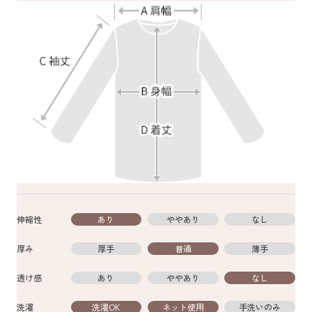
伸縮性
あり
ややあり
なし
厚み
厚手
普通
薄手
透け感
あり
ややあり
なし
洗濯
洗濯OK
ネット使用
手洗いのみ