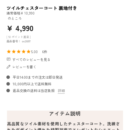
ツイルチェスターコート 裏地付き
通常価格
¥
10,990
のところ
¥
4,990
[
50
ポイント進呈 ]
商品番号
oc2697
5.00
6
すべてのレビューを見る
レビューを書く
平日14:00までの注文は即日発送
10,000円以上で送料無料
返品交換の送料は当店負担
詳細
アイテム説明
高品質なツイル素材を使用したチェスターコート。洗練さ
れたデザインと優れた縫製技術でエレガントなシルエット