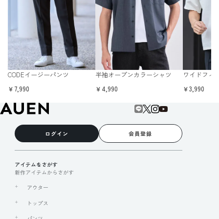
CODEイージーパンツ
半袖オープンカラーシャツ
ワイドフィ
￥7,990
￥4,990
￥3,990
ログイン
会員登録
アイテムをさがす
新作アイテムからさがす
アウター
トップス
パンツ