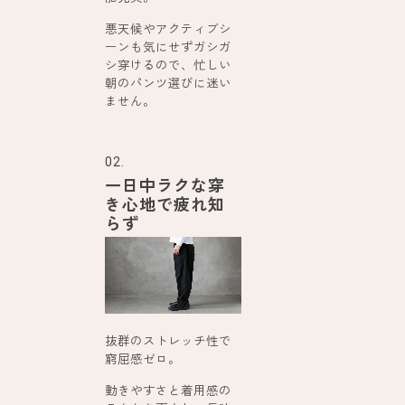
悪天候やアクティブシ
ーンも気にせずガシガ
シ穿けるので、忙しい
朝のパンツ選びに迷い
ません。
02.
一日中ラクな穿
き心地で疲れ知
らず
抜群のストレッチ性で
窮屈感ゼロ。
動きやすさと着用感の