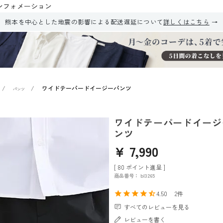
ンフォメーション
熊本を中心とした地震の影響による配送遅延について
詳しくはこちら
ワイドテーパードイージーパンツ
パンツ
ワイドテーパードイージ
ンツ
¥
7,990
[
80
ポイント進呈 ]
商品番号
bl3265
4.50
2
すべてのレビューを見る
レビューを書く