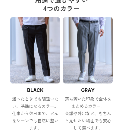
4つのカラー
BLACK
GRAY
迷ったときでも間違いな
落ち着いた印象で全体を
い、基準になるカラー。
まとめるカラー。
仕事から休日まで、どん
会議や外出など、きちん
なシーンでも自然に整い
と見せたい場面でも安心
ます。
して選べます。