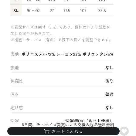
XL
90〜92
27
77.5
107
33.5
18
※表記サイズは実寸（cm）であり、個体差により誤差が
生じる場合があります。
※裾直しサービス（有料）で股下の長さを調整できます。
表地
ポリエステル72% レーヨン23% ポリウレタン5%
裏地
なし
伸縮性
あり
厚み
普通
透け感
なし
洗濯
洗濯機OK（ネット使用）
8日間、色・サイズ変更による交換＆返品送料無料
カートに入れる
生産国
中国