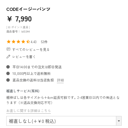
CODEイージーパンツ
¥
7,990
[
80
ポイント進呈 ]
商品番号
bl3244
4.43
53
すべてのレビューを見る
レビューを書く
平日14:00までの注文は即日発送
10,000円以上で送料無料
返品交換の送料は当店負担
詳細
裾直しサービス(有料)
裾伸ばしは各サイズから+4cm延長可能です。2-4営業日以内での発送とな
ります（※返品交換対応不可）
お直しに関する詳細はこちら