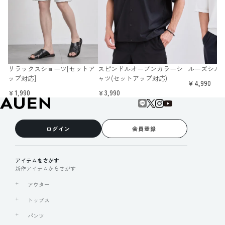
リラックスショーツ[セットア
スピンドルオープンカラーシ
ルーズシル
ップ対応]
ャツ(セットアップ対応)
￥4,990
￥1,990
￥3,990
ログイン
会員登録
アイテムをさがす
新作アイテムからさがす
アウター
トップス
パンツ