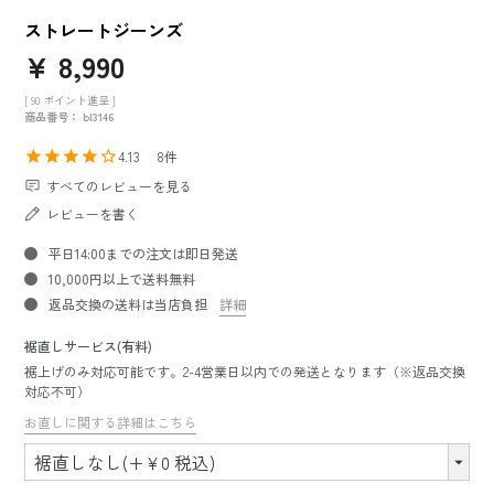
ストレートジーンズ
¥
8,990
[
90
ポイント進呈 ]
商品番号
bl3146
4.13
8
すべてのレビューを見る
レビューを書く
平日14:00までの注文は即日発送
10,000円以上で送料無料
返品交換の送料は当店負担
詳細
裾直しサービス(有料)
裾上げのみ対応可能です。2-4営業日以内での発送となります（※返品交換
対応不可）
お直しに関する詳細はこちら