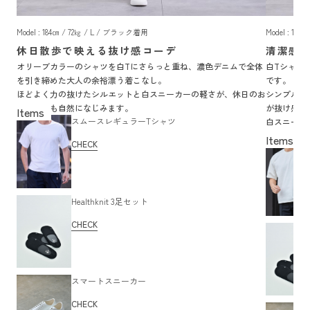
Model : 184㎝ / 72㎏ / L / ブラック着用
Model : 18
休日散歩で映える抜け感コーデ
清潔感
オリーブカラーのシャツを白Tにさらっと重ね、濃色デニムで全体
白Tシャツ
を引き締めた大人の余裕漂う着こなし。
です。
ほどよく力の抜けたシルエットと白スニーカーの軽さが、休日のお
シンプルな
出かけにも自然になじみます。
が抜け感を
スムースレギュラーTシャツ
白スニーカ
ます。
CHECK
Healthknit 3足セット
CHECK
スマートスニーカー
CHECK