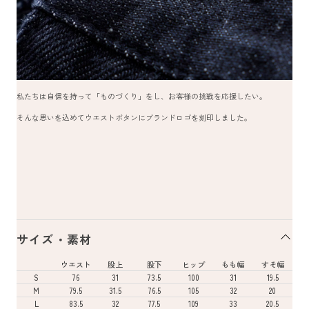
私たちは自信を持って「ものづくり」をし、お客様の挑戦を応援したい。
そんな思いを込めてウエストボタンにブランドロゴを刻印しました。
サイズ・素材
ウエスト
股上
股下
ヒップ
もも幅
すそ幅
S
76
31
73.5
100
31
19.5
M
79.5
31.5
76.5
105
32
20
L
83.5
32
77.5
109
33
20.5