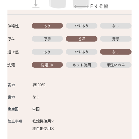
伸縮性
あり
ややあり
なし
厚み
厚手
普通
薄手
透け感
あり
ややあり
なし
洗濯
洗濯OK
ネット使用
手洗いのみ
表地
綿100％
裏地
なし
生産国
中国
禁止事項
乾燥機使用×
漂白剤使用×