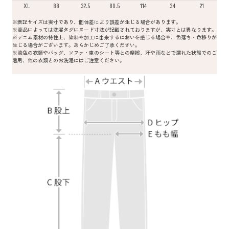
XL
88
32.5
80.5
114
34
21
※表記サイズは実寸であり、個体差により誤差が生じる場合があります。
※商品によっては洗濯タグにヌード寸法が記載されておりますが、実寸とは異なります。
※デニム素材の特性上、染料や加工に由来するにおいを感じる場合や、色落ち・色移りが
生じる場合がございます。あらかじめご了承ください。
※淡色の衣類やバッグ、ソファ・車のシート等との摩擦、汗や雨などで濡れた状態でのご
着用、他の衣類とのお洗濯にはご注意ください。