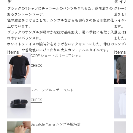
デ
タイル
ブラックのTシャツにチャコールのパンツを合わせた、落ち着きの
グレーのリ
あるワントーンコーデ。
着きと清潔
色の濃淡をつけることで、シンプルながらも奥行きのある印象に仕
レイヤード
上げています。
ます。
ブラックのサンダルが軽やかな抜け感を加え、暑い季節にも取り入
足元は白ス
れやすいバランスに。
ました。
ホワイトフェイスの腕時計をさりげないアクセントにした、休日の
シンプルな
お出かけや普段使いにぴったりの大人カジュアルスタイルです。
けやリラッ
CODE ショートスリーブTシャツ
CHECK
リバーシブルレザーベルト
CHECK
Salvatole Marra シンプル腕時計