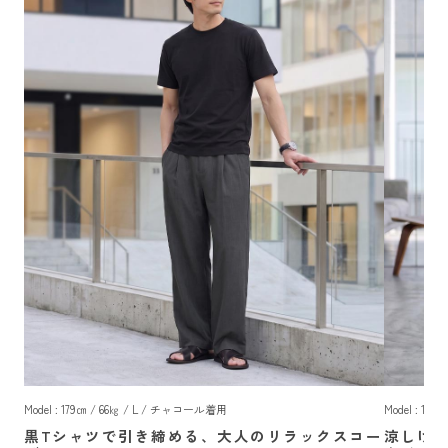
Model : 179㎝ / 66㎏ / L / チャコール着用
Model : 17
黒Tシャツで引き締める、大人のリラックスコー
涼しげ