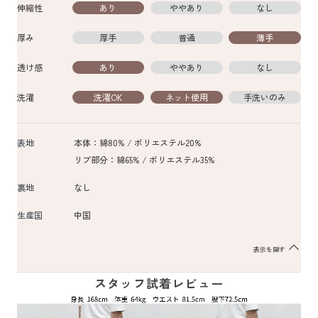
伸縮性
あり
ややあり
なし
厚み
厚手
普通
薄手
透け感
あり
ややあり
なし
洗濯
洗濯OK
ネット使用
手洗いのみ
表地
本体：綿80% / ポリエステル20%
リブ部分：綿65% / ポリエステル35%
裏地
なし
生産国
中国
表示を隠す
スタッフ試着レビュー