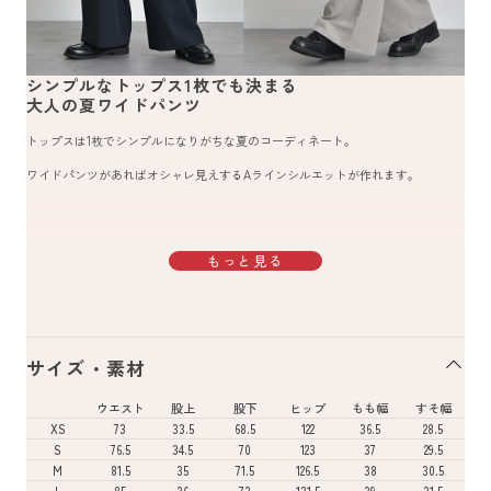
シンプルなトップス1枚でも決まる
大人の夏ワイドパンツ
トップスは1枚でシンプルになりがちな夏のコーディネート。
ワイドパンツがあればオシャレ見えするAラインシルエットが作れます。
もっと見る
サイズ・素材
ウエスト
股上
股下
ヒップ
もも幅
すそ幅
XS
73
33.5
68.5
122
36.5
28.5
S
76.5
34.5
70
123
37
29.5
M
81.5
35
71.5
126.5
38
30.5