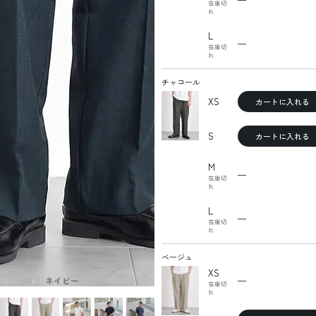
在庫切
れ
L
—
在庫切
れ
チャコール
XS
カートに入れる
S
カートに入れる
M
—
在庫切
れ
L
—
在庫切
れ
ベージュ
XS
ネイビー
—
在庫切
れ