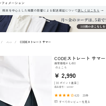
ンフォメーション
熊本を中心とした地震の影響による配送遅延について
詳しくはこちら
CODEストレート サマー
パンツ
CODEストレート サマー
通常価格
¥
6,490
のところ
¥
2,990
[
30
ポイント進呈 ]
商品番号
bl3067
4.20
20
すべてのレビューを見る