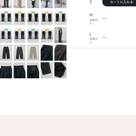
S
カートに入れる
M
—
在庫切
れ
L
—
在庫切
れ