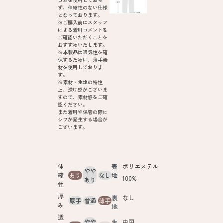
ず、伸縮性のない仕様
となっております。
※ご購入前にスタッフ
による着用コメントを
ご確認いただくことを
おすすめいたします。
※本製品は通気性を確
保するために、薄手素
材を使用しておりま
す。
※素材・生地の特性
上、透け感がございま
すので、素材感をご確
認ください。
また着用や保管の際に
シワが発生する場合が
ございます。
伸
表
ポリエステル
やや
縮
あり
なし
地
100%
あり
性
厚
裏
なし
厚手
普通
薄手
み
地
透
やや
生
中国