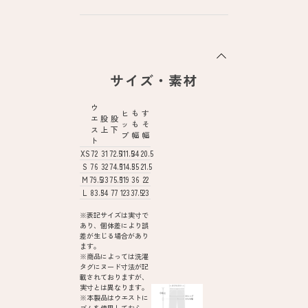
サイズ・素材
ウ
ヒ
も
す
エ
股
股
ッ
も
そ
ス
上
下
プ
幅
幅
ト
XS
72
31
72.5
111.5
34
20.5
S
76
32
74.5
114.5
35
21.5
M
79.5
33
75.5
119
36
22
L
83.5
34
77
123
37.5
23
※表記サイズは実寸で
あり、個体差により誤
差が生じる場合があり
ます。
※商品によっては洗濯
タグにヌード寸法が記
載されておりますが、
実寸とは異なります。
※本製品はウエストに
ゴムを使用しておら