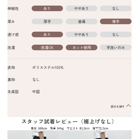
伸縮性
あり
ややあり
なし
厚み
厚手
普通
薄手
透け感
あり
ややあり
なし
洗濯
洗濯OK
ネット使用
手洗いのみ
表地
ポリエステル100%
裏地
なし
生産国
中国
表示を隠す
スタッフ試着レビュー（裾上げなし）