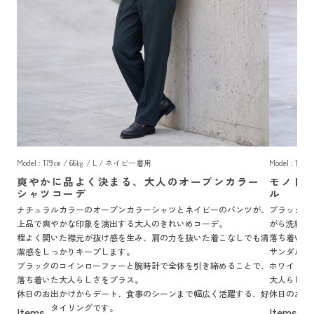
Model : 179㎝ / 66㎏ / L / ネイビー着用
Model : 17
爽やかに品よく決まる、大人のオープンカラー
モノト
シャツコーデ
ル
ナチュラルカラーのオープンカラーシャツとネイビーのパンツが、
ブラックの
上品で爽やかな印象を演出する大人のきれいめコーデ。
がら洗練さ
程よく開いた襟元が抜け感を生み、肩の力を抜いた着こなしでも清
落ち着いた
潔感をしっかりキープします。
サンダルが
ブラックのコインローファーと腕時計で全体を引き締めることで、
ホワイトフ
落ち着いた大人らしさをプラス。
大人らしい
休日のお出かけからデート、食事のシーンまで幅広く活躍する、好
休日のお出
印象なスタイリングです。
るきれいめ