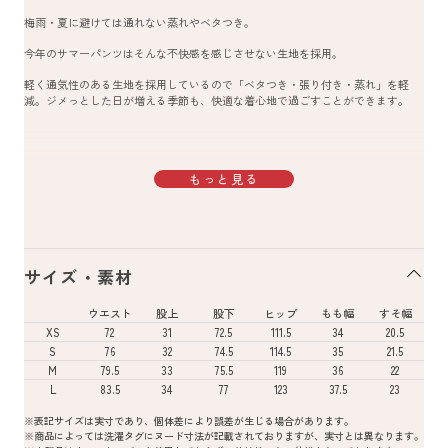
梅雨・夏に避けては通れない蒸れやベタつき。
今年のサマーパンツはそんな不快感を感じさせない生地を採用。
軽く通気性のある生地を採用しているので「ベタつき・張り付き・蒸れ」を軽
減。ジメっとした日が増える季節も、快適な着心地で過ごすことができます。
もっと見る
サイズ・素材
ウエスト
股上
股下
ヒップ
もも幅
すそ幅
XS
72
31
72.5
111.5
34
20.5
S
76
32
74.5
114.5
35
21.5
M
79.5
33
75.5
119
36
22
L
83.5
34
77
123
37.5
23
※表記サイズは実寸であり、個体差により誤差が生じる場合があります。
※商品によっては洗濯タグにヌード寸法が記載されておりますが、実寸とは異なります。