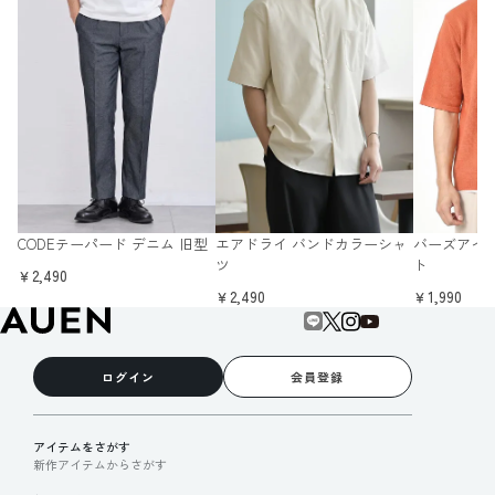
CODEテーパード デニム 旧型
エアドライ バンドカラーシャ
バーズアイ
ツ
ト
￥2,490
￥2,490
￥1,990
ログイン
会員登録
アイテムをさがす
新作アイテムからさがす