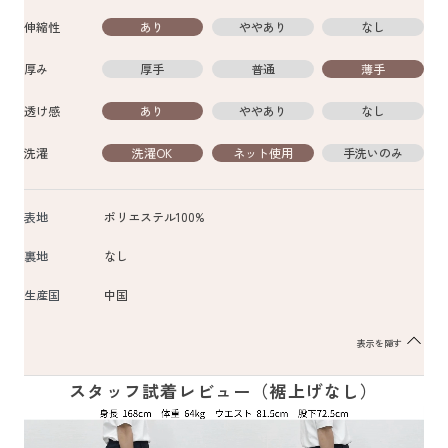
伸縮性
あり
ややあり
なし
厚み
厚手
普通
薄手
透け感
あり
ややあり
なし
洗濯
洗濯OK
ネット使用
手洗いのみ
表地
ポリエステル100%
裏地
なし
生産国
中国
表示を隠す
スタッフ試着レビュー（裾上げなし）