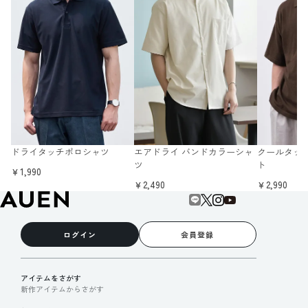
ドライタッチポロシャツ
エアドライ バンドカラーシャ
クールタッ
ツ
ト
￥1,990
￥2,490
￥2,990
ログイン
会員登録
アイテムをさがす
新作アイテムからさがす