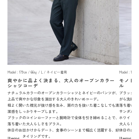
Model : 179㎝ / 66㎏ / L / ネイビー着用
Model : 17
爽やかに品よく決まる、大人のオープンカラー
モノト
シャツコーデ
ル
ナチュラルカラーのオープンカラーシャツとネイビーのパンツが、
ブラックの
上品で爽やかな印象を演出する大人のきれいめコーデ。
がら洗練さ
程よく開いた襟元が抜け感を生み、肩の力を抜いた着こなしでも清
落ち着いた
潔感をしっかりキープします。
サンダルが
ブラックのコインローファーと腕時計で全体を引き締めることで、
ホワイトフ
落ち着いた大人らしさをプラス。
大人らしい
休日のお出かけからデート、食事のシーンまで幅広く活躍する、好
休日のお出
印象なスタイリングです。
るきれいめ