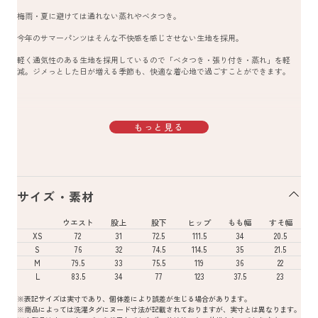
梅雨・夏に避けては通れない蒸れやベタつき。
今年のサマーパンツはそんな不快感を感じさせない生地を採用。
軽く通気性のある生地を採用しているので「ベタつき・張り付き・蒸れ」を軽
減。ジメっとした日が増える季節も、快適な着心地で過ごすことができます。
もっと見る
サイズ・素材
ウエスト
股上
股下
ヒップ
もも幅
すそ幅
XS
72
31
72.5
111.5
34
20.5
S
76
32
74.5
114.5
35
21.5
M
79.5
33
75.5
119
36
22
L
83.5
34
77
123
37.5
23
※表記サイズは実寸であり、個体差により誤差が生じる場合があります。
※商品によっては洗濯タグにヌード寸法が記載されておりますが、実寸とは異なります。