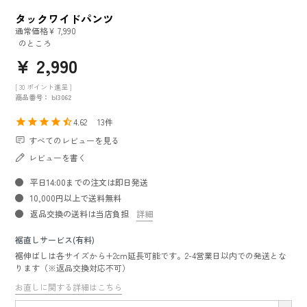
タックワイドパンツ
通常価格
¥
7,990
のところ
¥
2,990
[
30
ポイント進呈 ]
商品番号
bl3062
4.62
13
すべてのレビューを見る
レビューを書く
平日14:00までの注文は即日発送
10,000円以上で送料無料
返品交換の送料は当店負担
詳細
裾直しサービス(有料)
裾伸ばしは各サイズから+2cm延長可能です。2-4営業日以内での発送とな
ります（※返品交換対応不可）
お直しに関する詳細はこちら