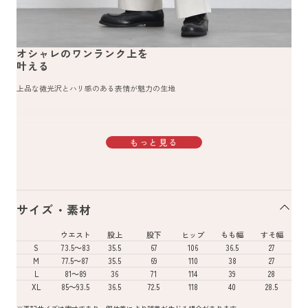
オシャレのワンランク上を
叶える
上品な微光沢とハリ感のある表情が魅力の生地
もっと見る
サイズ・素材
ウエスト
股上
股下
ヒップ
もも幅
すそ幅
S
73.5～83
35.5
67
106
36.5
27
M
77.5～87
35.5
69
110
38
27
L
81～89
36
71
114
39
28
XL
85～93.5
36.5
72.5
118
40
28.5