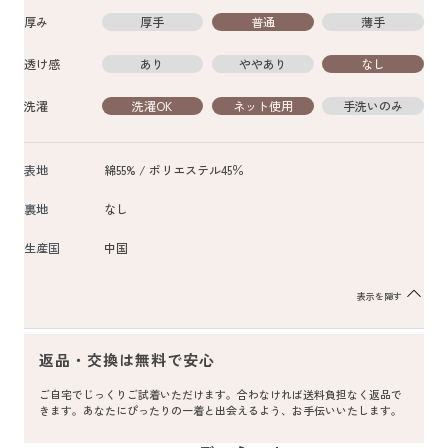
厚み
厚手
普通
薄手
透け感
あり
ややあり
なし
洗濯
洗濯OK
ネット使用
手洗いのみ
表地
綿55% / ポリエステル45％
裏地
なし
生産国
中国
表示を隠す
返品・交換は無料で安心
ご自宅でじっくりご試着いただけます。合わなければ送料負担なく返品で
きます。あなたにぴったりの一着と出会えるよう、お手伝いいたします。