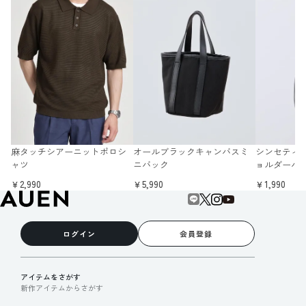
麻タッチシアーニットポロシ
オールブラックキャンバスミ
シンセティ
ャツ
ニバック
ョルダーバ
￥2,990
￥5,990
￥1,990
ログイン
会員登録
アイテムをさがす
新作アイテムからさがす