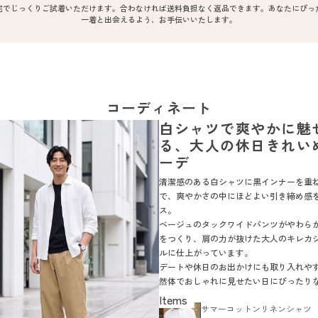
宅でじっくりご試着いただけます。合わなければ送料負担なく返品できます。あなたにぴっ
一着と出会えるよう、お手伝いいたします。
コーディネート
白シャツで爽やかに魅
る、大人の休日きれい
ーデ
清潔感のある白シャツに黒インナーを重
で、爽やかさの中にほどよい引き締め感
ス。
ベージュのタックワイドパンツがやわら
をつくり、肩の力が抜けた大人のキレカ
ルに仕上がっています。
デートや休日のお出かけにも取り入れや
然体でおしゃれに見せたい日にぴったり
です。
サマーコットンリネンシャツ