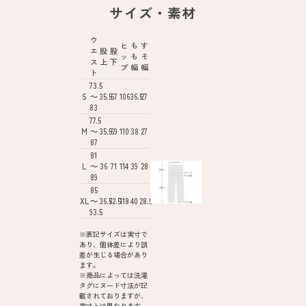
サイズ・素材
ウ
ヒ
も
す
エ
股
股
ッ
も
そ
ス
上
下
プ
幅
幅
ト
73.5
S
～
35.5
67
106
36.5
27
83
77.5
M
～
35.5
69
110
38
27
87
81
L
～
36
71
114
39
28
89
85
XL
～
36.5
72.5
118
40
28.5
93.5
※表記サイズは実寸で
あり、個体差により誤
差が生じる場合があり
ます。
※商品によっては洗濯
タグにヌード寸法が記
載されておりますが、
実寸とは異なります。