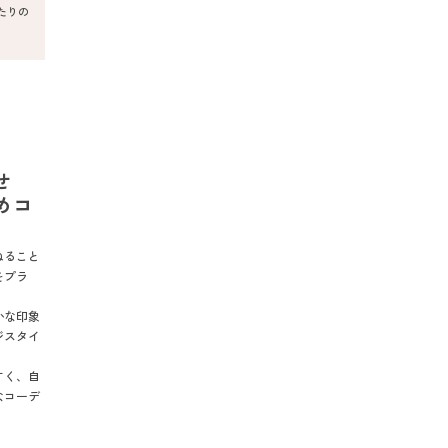
たりの
せ
めコ
ねること
をプラ
かな印象
ジスタイ
すく、自
なコーデ