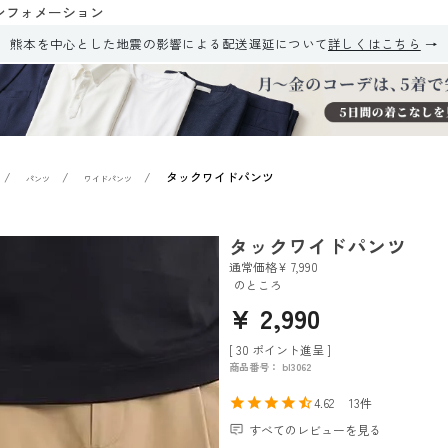
ンフォメーション
熊本を中心とした地震の影響による配送遅延について
詳しくはこちら
タックワイドパンツ
パンツ
ワイドパンツ
タックワイドパンツ
通常価格
¥
7,990
のところ
¥
2,990
[
30
ポイント進呈 ]
商品番号
bl3062
4.62
13
すべてのレビューを見る