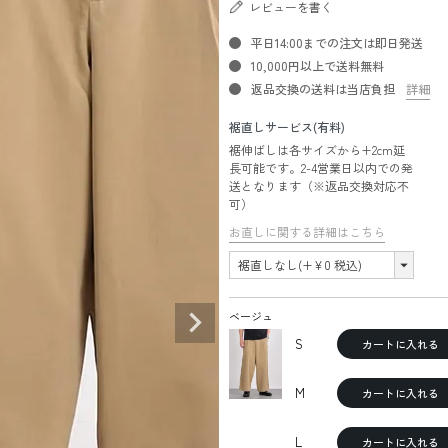
レビューを書く
平日14:00までの注文は即日発送
10,000円以上で送料無料
返品交換の送料は当店負担
詳細
裾直しサービス(有料)
裾伸ばしは各サイズから+2cm延
長可能です。2-4営業日以内での発
送となります（※返品交換対応不
可）
お直しに関する詳細はこちら
ベージュ
S
カートに入れる
M
カートに入れる
L
カートに入れる