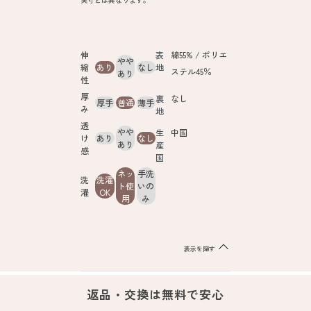
伸
表
綿55% / ポリエ
やや
縮
あり
なし
地
ステル45％
あり
性
厚
裏
なし
厚手
普通
薄手
み
地
透
やや
生
中国
け
あり
なし
あり
産
感
国
ネッ
手洗
洗
洗濯
ト使
いの
濯
OK
用
み
表示を隠す
返品・交換は無料で安心