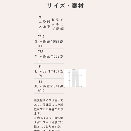
サイズ・素材
ウ
ヒ
も
す
エ
股
股
ッ
も
そ
ス
上
下
プ
幅
幅
ト
73.5
S
～
35.5
67
106
36.5
27
83
77.5
M
～
35.5
69
110
38
27
87
81
L
～
36
71
114
39
28
89
85
XL
～
36.5
72.5
118
40
28.5
93.5
※表記サイズは実寸で
あり、個体差により誤
差が生じる場合があり
ます。
※商品によっては洗濯
タグにヌード寸法が記
載されておりますが、
実寸とは異なります。