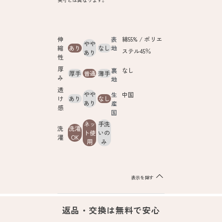
伸
表
綿55% / ポリエ
やや
縮
あり
なし
地
ステル45％
あり
性
厚
裏
なし
厚手
普通
薄手
み
地
透
やや
生
中国
け
あり
なし
あり
産
感
国
ネッ
手洗
洗
洗濯
ト使
いの
濯
OK
用
み
表示を隠す
返品・交換は無料で安心