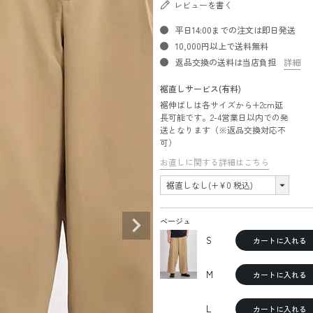
レビューを書く
平日14:00までの注文は即日発送
10,000円以上で送料無料
返品交換の送料は当店負担
詳細
裾直しサービス(有料)
裾伸ばしは各サイズから+2cm延
長可能です。2-4営業日以内での発
送となります（※返品交換対応不
可）
お直しに関する詳細はこちら
ベージュ
S
カートに入れる
M
カートに入れる
L
カートに入れる