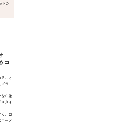
たりの
せ
めコ
ねること
をプラ
かな印象
ジスタイ
すく、自
なコーデ