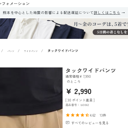
ンフォメーション
熊本を中心とした地震の影響による配送遅延について
詳しくはこちら
タックワイドパンツ
パンツ
ワイドパンツ
タックワイドパンツ
通常価格
¥
7,990
のところ
¥
2,990
[
30
ポイント進呈 ]
商品番号
bl3062
4.62
13
すべてのレビューを見る