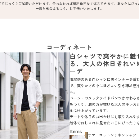
宅でじっくりご試着いただけます。合わなければ送料負担なく返品できます。あなたにぴっ
一着と出会えるよう、お手伝いいたします。
コーディネート
白シャツで爽やかに魅
る、大人の休日きれい
ーデ
清潔感のある白シャツに黒インナーを重
で、爽やかさの中にほどよい引き締め感
ス。
ベージュのタックワイドパンツがやわら
をつくり、肩の力が抜けた大人のキレカ
ルに仕上がっています。
デートや休日のお出かけにも取り入れや
然体でおしゃれに見せたい日にぴったり
です。
サマーコットンリネンシャツ