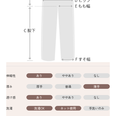
伸縮性
あり
ややあり
なし
厚み
厚手
普通
薄手
透け感
あり
ややあり
なし
洗濯
洗濯OK
ネット使用
手洗いのみ