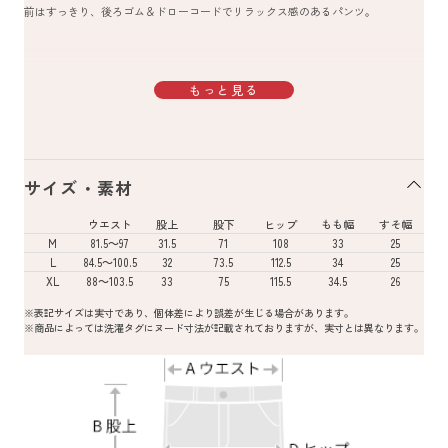
前はすっきり、後ろゴム＆ドローコードでリラックス感のあるパンツ。
もっと見る
サイズ・素材
ウエスト
股上
股下
ヒップ
もも幅
すそ幅
M
81.5～97
31.5
71
108
33
25
L
84.5～100.5
32
73.5
112.5
34
25
XL
88～103.5
33
75
115.5
34.5
26
※表記サイズは実寸であり、個体差により誤差が生じる場合があります。
※商品によっては洗濯タグにヌード寸法が記載されておりますが、実寸とは異なります。