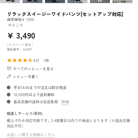
リラックスイージーワイドパンツ[セットアップ対応]
通常価格
¥
7,990
のところ
¥
3,490
[
35
ポイント進呈 ]
商品番号
bl3057
4.67
3
すべてのレビューを見る
レビューを書く
平日14:00までの注文は即日発送
10,000円以上で送料無料
返品交換の送料は当店負担
詳細
裾直しサービス(有料)
裾上げのみ対応可能です。2-4営業日以内での発送となります（※返品交換
対応不可）
お直しに関する詳細はこちら