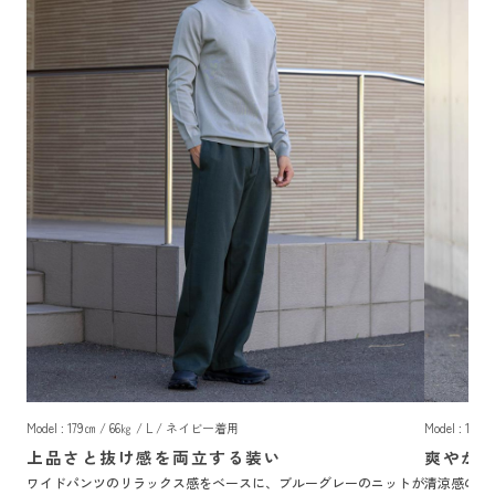
Model : 179㎝ / 66㎏ / L / ネイビー着用
Model : 17
上品さと抜け感を両立する装い
爽やか
ワイドパンツのリラックス感をベースに、ブルーグレーのニットが
清涼感のあ