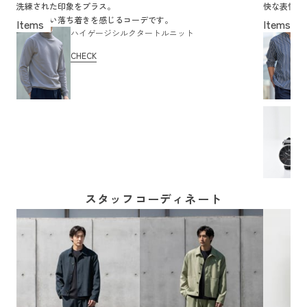
洗練された印象をプラス。
快な表情に
大人らしい落ち着きを感じるコーデです。
きれいめと
ハイゲージシルクタートルニット
CHECK
スタッフコーディネート