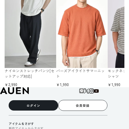
ナイロンストレッチパンツ[セ
バーズアイライトサマーニッ
モックネッ
ットアップ対応]
ト
シャツ
￥2,990
￥1,990
￥1,990
ログイン
会員登録
アイテムをさがす
新作アイテムからさがす