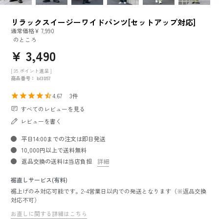
リラックスイージーワイドパンツ[セットアップ対応]
通常価格
¥
7,990
のところ
¥
3,490
[
35
ポイント進呈 ]
商品番号
bl3057
4.67
3
すべてのレビューを見る
レビューを書く
平日14:00までの注文は即日発送
10,000円以上で送料無料
返品交換の送料は当店負担
詳細
裾直しサービス(有料)
裾上げのみ対応可能です。2-4営業日以内での発送となります（※返品交換
対応不可）
お直しに関する詳細はこちら