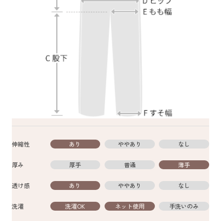
伸縮性
あり
ややあり
なし
厚み
厚手
普通
薄手
透け感
あり
ややあり
なし
洗濯
洗濯OK
ネット使用
手洗いのみ