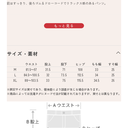
前はすっきり、後ろゴム＆ドローコードでリラックス感のあるパンツ。
もっと見る
サイズ・素材
ウエスト
股上
股下
ヒップ
もも幅
すそ幅
M
81.5～97
31.5
71
108
33
25
L
84.5～100.5
32
73.5
112.5
34
25
XL
88～103.5
33
75
115.5
34.5
26
※表記サイズは実寸であり、個体差により誤差が生じる場合があります。
※商品によっては洗濯タグにヌード寸法が記載されておりますが、実寸とは異なります。