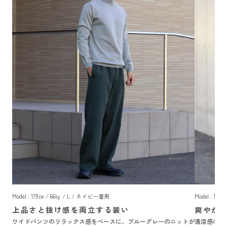
Model : 179㎝ / 66㎏ / L / ネイビー着用
Model : 17
上品さと抜け感を両立する装い
爽やか
ワイドパンツのリラックス感をベースに、ブルーグレーのニットが
清涼感のあ