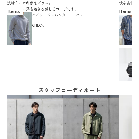
洗練された印象をプラス。
快な表情に
大人らしい落ち着きを感じるコーデです。
きれいめと
ハイゲージシルクタートルニット
CHECK
スタッフコーディネート