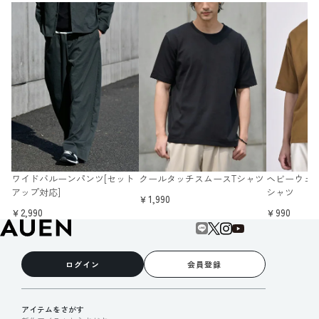
ワイドバルーンパンツ[セット
クールタッチスムースTシャツ
ヘビーウェ
アップ対応]
シャツ
￥1,990
￥2,990
￥990
ログイン
会員登録
アイテムをさがす