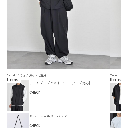
Model：179㎝ / 66㎏ / L着用
Model：179㎝
テックジップベスト[セットアップ対応]
CHECK
キルトショルダーバッグ
CHECK