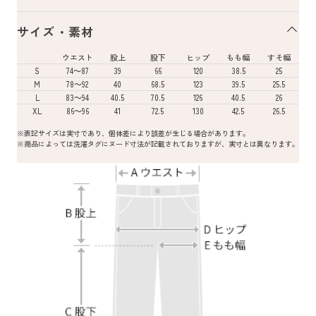
サイズ・素材
ウエスト
股上
股下
ヒップ
もも幅
すそ幅
S
74～87
39
66
120
38.5
25
M
78～92
40
68.5
123
39.5
25.5
L
83～94
40.5
70.5
126
40.5
26
XL
86～96
41
72.5
130
42.5
26.5
※表記サイズは実寸であり、個体差により誤差が生じる場合があります。
※商品によっては洗濯タグにヌード寸法が記載されておりますが、実寸とは異なります。