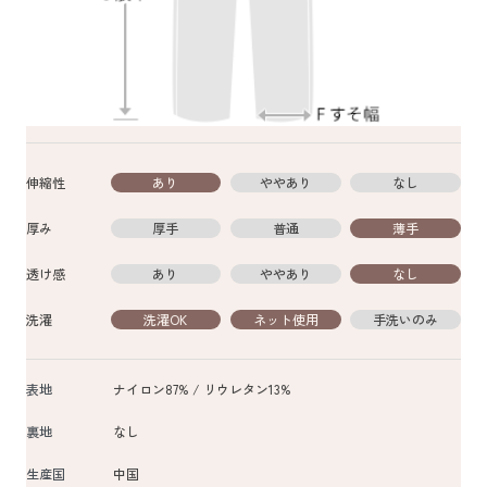
伸縮性
あり
ややあり
なし
厚み
厚手
普通
薄手
透け感
あり
ややあり
なし
洗濯
洗濯OK
ネット使用
手洗いのみ
表地
ナイロン87% / リウレタン13%
裏地
なし
生産国
中国