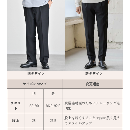
旧デザイン
新デザイン
サイズについて
変更理由
旧
新
ウエス
窮屈感軽減のためにシャーリングを
85~90
86.5~92.5
ト
増加
股上を浅くすることで脚が長く見え
股上
28
26.5
てスタイルアップ