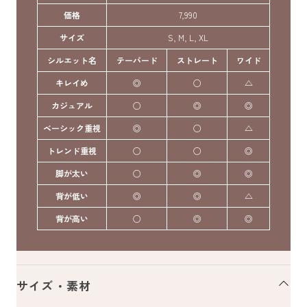
価格
7,990
サイズ
S, M, L, XL
シルエット名
テーパード
ストレート
ワイド
キレイめ
◎
○
△
カジュアル
○
◎
◎
ベーシック重視
◎
○
△
トレンド重視
○
○
◎
脚が太い
○
◎
◎
背が低い
◎
◎
△
背が高い
○
◎
◎
サイズ・素材