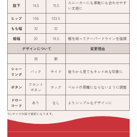
スニーカーにも革靴にも合わせやす
股下
74.5
75.5
い丈感に
ヒップ
106
103.5
もも幅
32
32
裾幅
20
18.5
裾を絞ってテーパードラインを強調
デザインについて
変更理由
旧
新
シャー
バック
サイド
後ろから見てもキレイめな印象に
リング
フロント
ボタン
ホック
ベルトの邪魔にならないように調整
ボタン
ドロー
あり
なし
よりシンプルなデザインに
コード
※Lサイズの採寸表記になります。