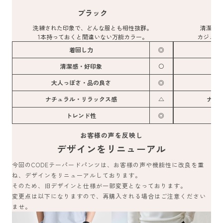
ブラック
洗練された印象で、どんな服とも相性抜群。
清潔感
1本持っておくと間違いない万能カラー。
カジュア
着回し力
◎
清潔感・好印象
〇
大人っぽさ・品の良さ
◎
大
ナチュラル・リラックス感
△
ナチ
トレンド性
◎
お客様の声を反映し
デザインをリニューアル
今回のCODEテーパードパンツは、お客様の声や機能性に改良を重
ね、デザインをリニューアルしております。
そのため、旧デザインと仕様が一部変更となっております。
変更点は以下になりますので、再購入される場合はご注意ください
ませ。