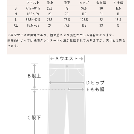
ウエスト
股上
股下
ヒップ
もも幅
すそ幅
S
77.5～84.5
25.5
72
97.5
30
17.5
M
82.5～89
26
73
100
31
18
L
86.5～92.5
26.5
75.5
103.5
32
18.5
XL
89.5～96
27
77.5
108
33
19
※表記サイズは実寸であり、個体差により誤差が生じる場合があります。
※商品によっては洗濯タグにヌード寸法が記載されておりますが、実寸とは異な
ります。