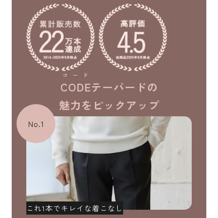
コード
CODE
テーパードの
魅力をピックアップ
No.1
これ1本でキレイな着こなし