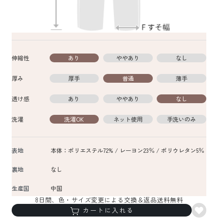
伸縮性
あり
ややあり
なし
厚み
厚手
普通
薄手
透け感
あり
ややあり
なし
洗濯
洗濯OK
ネット使用
手洗いのみ
表地
本体：ポリエステル72% / レーヨン23％ / ポリウレタン5％
裏地
なし
生産国
中国
8日間、色・サイズ変更による交換＆返品送料無料
カートに入れる
表示を隠す