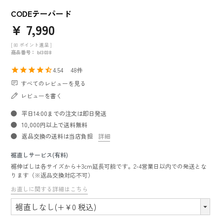
CODEテーパード
¥
7,990
[
80
ポイント進呈 ]
商品番号
bl3038
4.54
48
すべてのレビューを見る
レビューを書く
平日14:00までの注文は即日発送
10,000円以上で送料無料
返品交換の送料は当店負担
詳細
裾直しサービス(有料)
裾伸ばしは各サイズから+3cm延長可能です。2-4営業日以内での発送とな
ります（※返品交換対応不可）
お直しに関する詳細はこちら