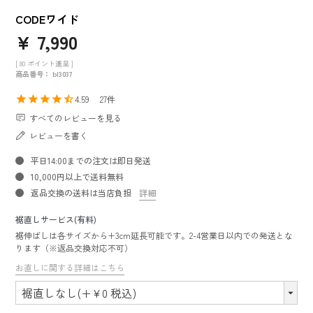
CODEワイド
¥
7,990
[
80
ポイント進呈 ]
商品番号
bl3037
4.59
27
すべてのレビューを見る
レビューを書く
平日14:00までの注文は即日発送
10,000円以上で送料無料
返品交換の送料は当店負担
詳細
裾直しサービス(有料)
裾伸ばしは各サイズから+3cm延長可能です。2-4営業日以内での発送とな
ります（※返品交換対応不可）
お直しに関する詳細はこちら