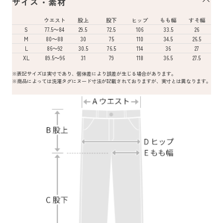
サイズ・素材
ウエスト
股上
股下
ヒップ
もも幅
すそ幅
S
77.5～84
29.5
72.5
106
33.5
26
M
80～88
30
75
110
34.5
26.5
L
86～92
30.5
76.5
114
36
27
XL
89.5～96
31
79
118
36.5
27.5
※表記サイズは実寸であり、個体差により誤差が生じる場合があります。
※商品によっては洗濯タグにヌード寸法が記載されておりますが、実寸とは異なります。