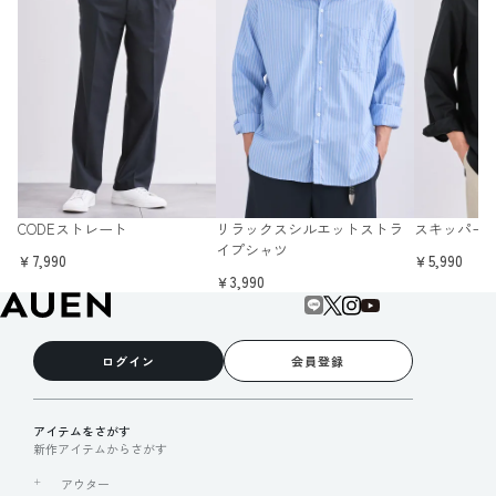
CODEストレート
リラックスシルエットストラ
スキッパー
イプシャツ
￥7,990
￥5,990
￥3,990
ログイン
会員登録
アイテムをさがす
新作アイテムからさがす
アウター