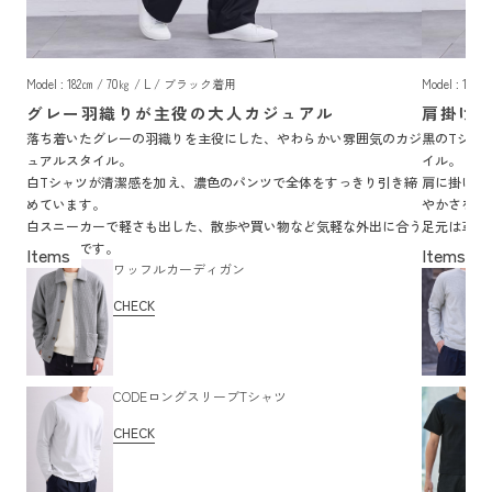
Model : 182㎝ / 70㎏ / L / ブラック着用
Model : 18
グレー羽織りが主役の大人カジュアル
肩掛け
落ち着いたグレーの羽織りを主役にした、やわらかい雰囲気のカジ
黒のTシャ
ュアルスタイル。
イル。
白Tシャツが清潔感を加え、濃色のパンツで全体をすっきり引き締
肩に掛けた
めています。
やかさを加
白スニーカーで軽さも出した、散歩や買い物など気軽な外出に合う
足元は革靴
着こなしです。
囲気の着こ
ワッフルカーディガン
CHECK
CODEロングスリーブTシャツ
CHECK