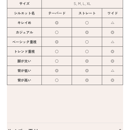
サイズ
S, M, L, XL
シルエット名
テーパード
ストレート
ワイド
キレイめ
◎
○
△
カジュアル
○
◎
◎
ベーシック重視
◎
○
△
トレンド重視
○
○
◎
脚が太い
○
◎
◎
背が低い
◎
◎
△
背が高い
○
◎
◎