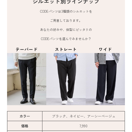
シルエット別ラインナップ
CODEパンツは3種類のシルエットを
ご用意しております。
あなたの好みや、体型にピッタリの
CODEパンツを選んでみませんか？
テーパード
ストレート
ワイド
カラー
ブラック、ネイビー、アーシーベージュ
価格
7,990