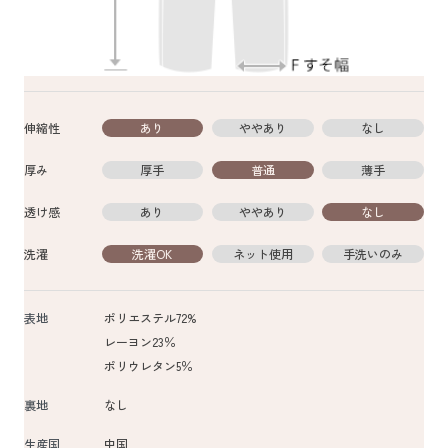
伸縮性
あり
ややあり
なし
厚み
厚手
普通
薄手
透け感
あり
ややあり
なし
洗濯
洗濯OK
ネット使用
手洗いのみ
表地
ポリエステル72%
レーヨン23％
ポリウレタン5％
裏地
なし
生産国
中国