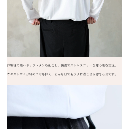
伸縮性の高いポリウレタンを配合し、快適でストレスフリーな着心地を実現。
ウエストゴムが締めつけを抑え、どんな日でもラクに過ごせる穿き心地です。