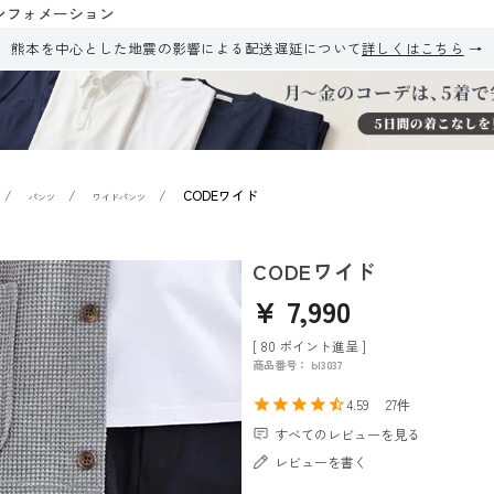
ンフォメーション
熊本を中心とした地震の影響による配送遅延について
詳しくはこちら
CODEワイド
パンツ
ワイドパンツ
CODEワイド
¥
7,990
[
80
ポイント進呈 ]
商品番号
bl3037
4.59
27
すべてのレビューを見る
レビューを書く