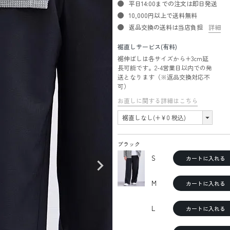
平日14:00までの注文は即日発送
10,000円以上で送料無料
返品交換の送料は当店負担
詳細
裾直しサービス(有料)
裾伸ばしは各サイズから+3cm延
長可能です。2-4営業日以内での発
送となります（※返品交換対応不
可）
お直しに関する詳細はこちら
ブラック
S
カートに入れる
M
カートに入れる
L
カートに入れる