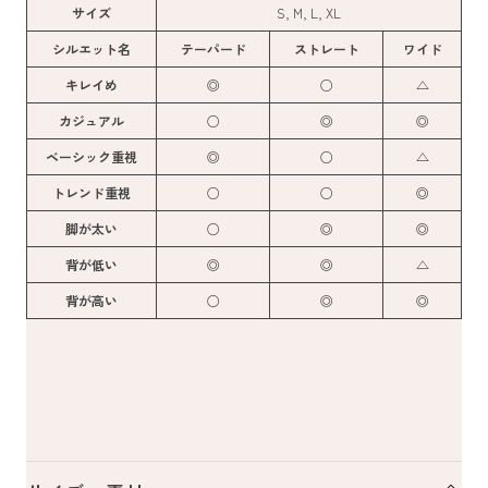
サイズ
S, M, L, XL
シルエット名
テーパード
ストレート
ワイド
キレイめ
◎
○
△
カジュアル
○
◎
◎
ベーシック重視
◎
○
△
トレンド重視
○
○
◎
脚が太い
○
◎
◎
背が低い
◎
◎
△
背が高い
○
◎
◎