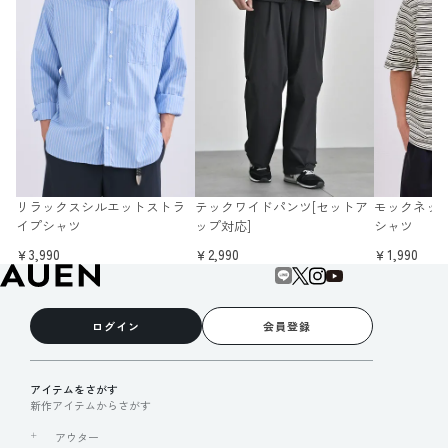
リラックスシルエットストラ
テックワイドパンツ[セットア
モックネッ
イプシャツ
ップ対応]
シャツ
￥3,990
￥2,990
￥1,990
ログイン
会員登録
アイテムをさがす
新作アイテムからさがす
アウター