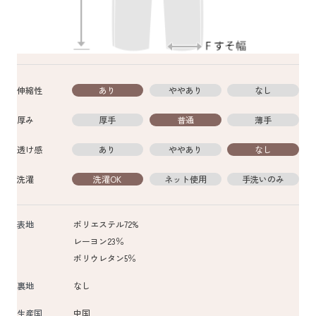
伸縮性
あり
ややあり
なし
厚み
厚手
普通
薄手
透け感
あり
ややあり
なし
洗濯
洗濯OK
ネット使用
手洗いのみ
表地
ポリエステル72%
レーヨン23％
ポリウレタン5％
裏地
なし
生産国
中国