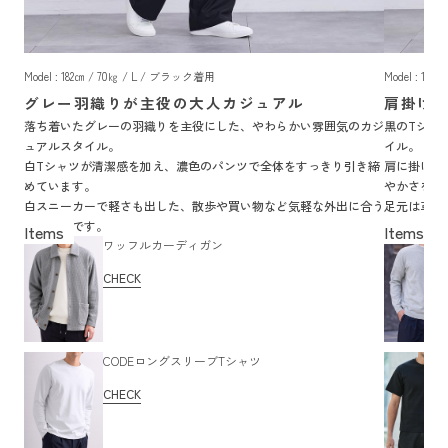
Model : 182㎝ / 70㎏ / L / ブラック着用
Model : 18
グレー羽織りが主役の大人カジュアル
肩掛け
落ち着いたグレーの羽織りを主役にした、やわらかい雰囲気のカジ
黒のTシャ
ュアルスタイル。
イル。
白Tシャツが清潔感を加え、濃色のパンツで全体をすっきり引き締
肩に掛けた
めています。
やかさを加
白スニーカーで軽さも出した、散歩や買い物など気軽な外出に合う
足元は革靴
着こなしです。
囲気の着こ
ワッフルカーディガン
CHECK
CODEロングスリーブTシャツ
CHECK