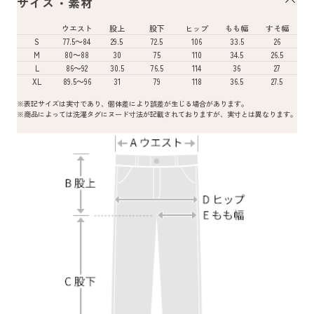
サイズ・素材
ウエスト
股上
股下
ヒップ
もも幅
すそ幅
S
77.5～84
29.5
72.5
106
33.5
26
M
80～88
30
75
110
34.5
26.5
L
86～92
30.5
76.5
114
36
27
XL
89.5～96
31
79
118
36.5
27.5
※表記サイズは実寸であり、個体差により誤差が生じる場合があります。
※商品によっては洗濯タグにヌード寸法が記載されておりますが、実寸とは異なります。