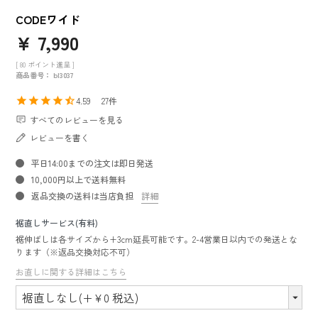
CODEワイド
¥
7,990
[
80
ポイント進呈 ]
商品番号
bl3037
4.59
27
すべてのレビューを見る
レビューを書く
平日14:00までの注文は即日発送
10,000円以上で送料無料
返品交換の送料は当店負担
詳細
裾直しサービス(有料)
裾伸ばしは各サイズから+3cm延長可能です。2-4営業日以内での発送とな
ります（※返品交換対応不可）
お直しに関する詳細はこちら