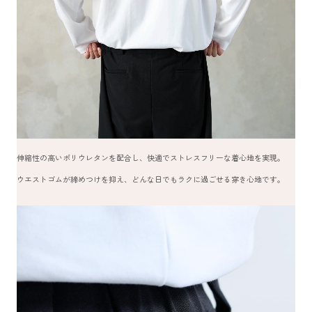
伸縮性の高いポリウレタンを配合し、快適でストレスフリーな着心地を実現。
ウエストゴムが締めつけを抑え、どんな日でもラクに過ごせる穿き心地です。