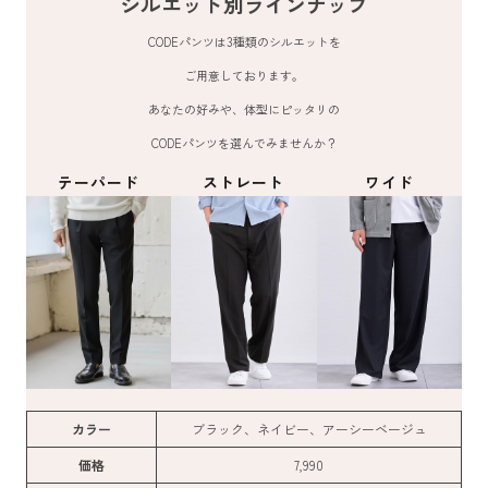
シルエット別ラインナップ
CODEパンツは3種類のシルエットを
ご用意しております。
あなたの好みや、体型にピッタリの
CODEパンツを選んでみませんか？
テーパード
ストレート
ワイド
カラー
ブラック、ネイビー、アーシーベージュ
価格
7,990