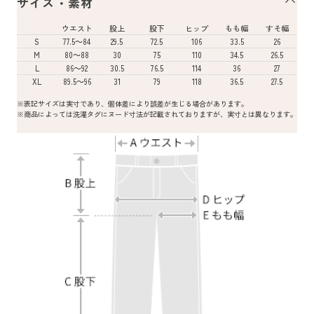
サイズ・素材
ウエスト
股上
股下
ヒップ
もも幅
すそ幅
S
77.5～84
29.5
72.5
106
33.5
26
M
80～88
30
75
110
34.5
26.5
L
86～92
30.5
76.5
114
36
27
XL
89.5～96
31
79
118
36.5
27.5
※表記サイズは実寸であり、個体差により誤差が生じる場合があります。
※商品によっては洗濯タグにヌード寸法が記載されておりますが、実寸とは異なります。