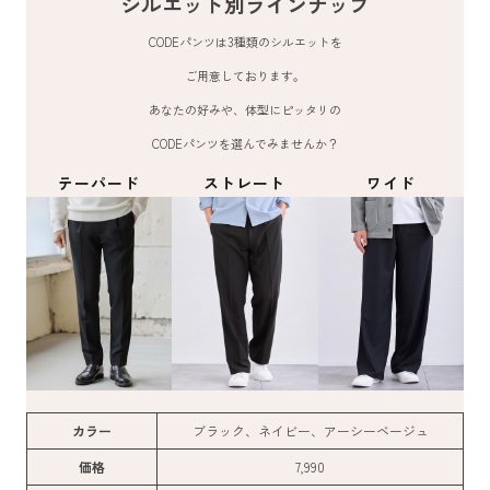
シルエット別ラインナップ
CODEパンツは3種類のシルエットを
ご用意しております。
あなたの好みや、体型にピッタリの
CODEパンツを選んでみませんか？
テーパード
ストレート
ワイド
カラー
ブラック、ネイビー、アーシーベージュ
価格
7,990