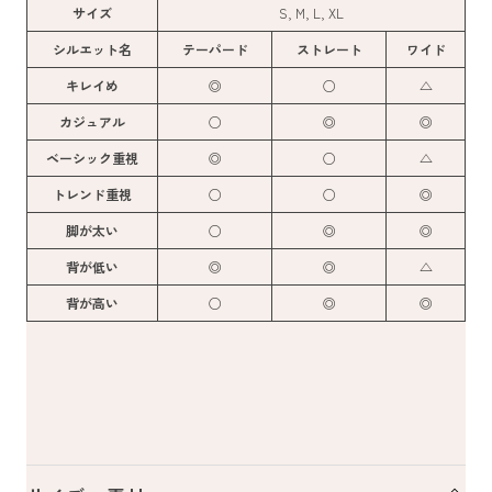
サイズ
S, M, L, XL
シルエット名
テーパード
ストレート
ワイド
キレイめ
◎
○
△
カジュアル
○
◎
◎
ベーシック重視
◎
○
△
トレンド重視
○
○
◎
脚が太い
○
◎
◎
背が低い
◎
◎
△
背が高い
○
◎
◎