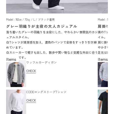
Model : 182㎝ / 70㎏ / L / ブラック着用
Model : 18
グレー羽織りが主役の大人カジュアル
肩掛け
落ち着いたグレーの羽織りを主役にした、やわらかい雰囲気のカジ
黒のTシャ
ュアルスタイル。
イル。
白Tシャツが清潔感を加え、濃色のパンツで全体をすっきり引き締
肩に掛けた
めています。
やかさを加
白スニーカーで軽さも出した、散歩や買い物など気軽な外出に合う
足元は革靴
着こなしです。
囲気の着こ
ワッフルカーディガン
CHECK
CODEロングスリーブTシャツ
CHECK