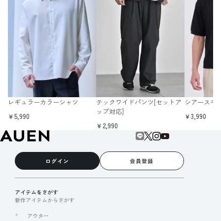
レギュラーカラーシャツ
テックワイドパンツ[セットア
シアースキ
ップ対応]
￥5,990
￥3,990
￥2,990
ログイン
会員登録
アイテムをさがす
新作アイテムからさがす
アウター