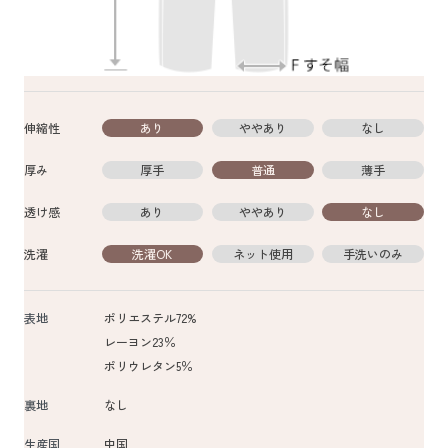
伸縮性
あり
ややあり
なし
厚み
厚手
普通
薄手
透け感
あり
ややあり
なし
洗濯
洗濯OK
ネット使用
手洗いのみ
表地
ポリエステル72%
レーヨン23％
ポリウレタン5％
裏地
なし
生産国
中国