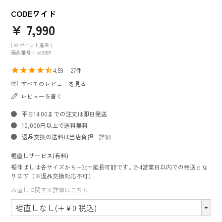
CODEワイド
¥
7,990
[
80
ポイント進呈 ]
商品番号
bl3037
4.59
27
すべてのレビューを見る
レビューを書く
平日14:00までの注文は即日発送
10,000円以上で送料無料
返品交換の送料は当店負担
詳細
裾直しサービス(有料)
裾伸ばしは各サイズから+3cm延長可能です。2-4営業日以内での発送とな
ります（※返品交換対応不可）
お直しに関する詳細はこちら