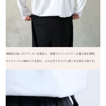
伸縮性の高いポリウレタンを配合し、快適でストレスフリーな着心地を実現。
ウエストゴムが締めつけを抑え、どんな日でもラクに過ごせる穿き心地です。