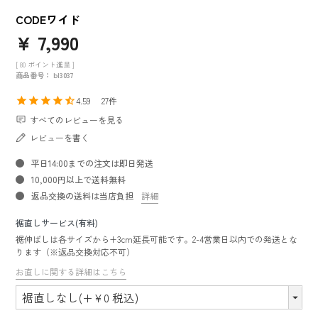
CODEワイド
¥
7,990
[
80
ポイント進呈 ]
商品番号
bl3037
4.59
27
すべてのレビューを見る
レビューを書く
平日14:00までの注文は即日発送
10,000円以上で送料無料
返品交換の送料は当店負担
詳細
裾直しサービス(有料)
裾伸ばしは各サイズから+3cm延長可能です。2-4営業日以内での発送とな
ります（※返品交換対応不可）
お直しに関する詳細はこちら