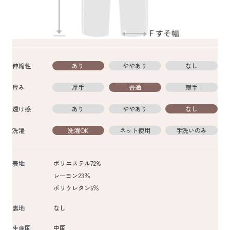
伸縮性
あり
ややあり
なし
厚み
厚手
普通
薄手
透け感
あり
ややあり
なし
洗濯
洗濯OK
ネット使用
手洗いのみ
表地
ポリエステル72%
レーヨン23％
ポリウレタン5％
裏地
なし
生産国
中国