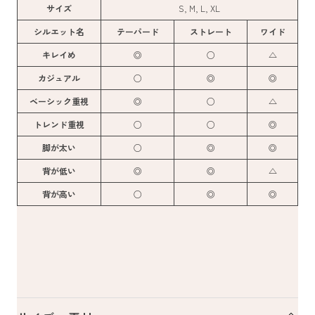
サイズ
S, M, L, XL
シルエット名
テーパード
ストレート
ワイド
キレイめ
◎
○
△
カジュアル
○
◎
◎
ベーシック重視
◎
○
△
トレンド重視
○
○
◎
脚が太い
○
◎
◎
背が低い
◎
◎
△
背が高い
○
◎
◎