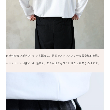
伸縮性の高いポリウレタンを配合し、快適でストレスフリーな着心地を実現。
ウエストゴムが締めつけを抑え、どんな日でもラクに過ごせる穿き心地です。