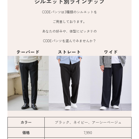
シルエット別ラインナップ
CODEパンツは3種類のシルエットを
ご用意しております。
あなたの好みや、体型にピッタリの
CODEパンツを選んでみませんか？
テーパード
ストレート
ワイド
カラー
ブラック、ネイビー、アーシーベージュ
価格
7,990