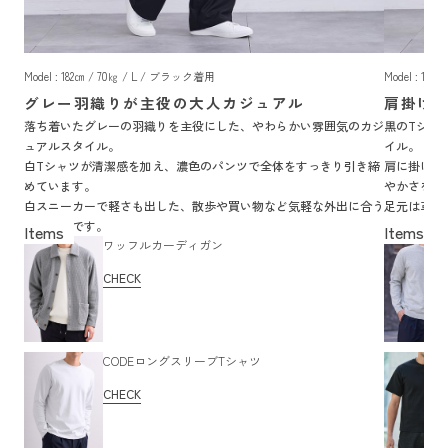
Model : 182㎝ / 70㎏ / L / ブラック着用
Model : 18
グレー羽織りが主役の大人カジュアル
肩掛け
落ち着いたグレーの羽織りを主役にした、やわらかい雰囲気のカジ
黒のTシャ
ュアルスタイル。
イル。
白Tシャツが清潔感を加え、濃色のパンツで全体をすっきり引き締
肩に掛けた
めています。
やかさを加
白スニーカーで軽さも出した、散歩や買い物など気軽な外出に合う
足元は革靴
着こなしです。
囲気の着こ
ワッフルカーディガン
CHECK
CODEロングスリーブTシャツ
CHECK