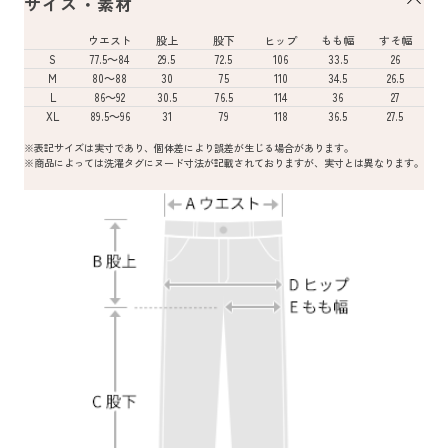
サイズ・素材
ウエスト
股上
股下
ヒップ
もも幅
すそ幅
S
77.5～84
29.5
72.5
106
33.5
26
M
80～88
30
75
110
34.5
26.5
L
86～92
30.5
76.5
114
36
27
XL
89.5～96
31
79
118
36.5
27.5
※表記サイズは実寸であり、個体差により誤差が生じる場合があります。
※商品によっては洗濯タグにヌード寸法が記載されておりますが、実寸とは異なります。