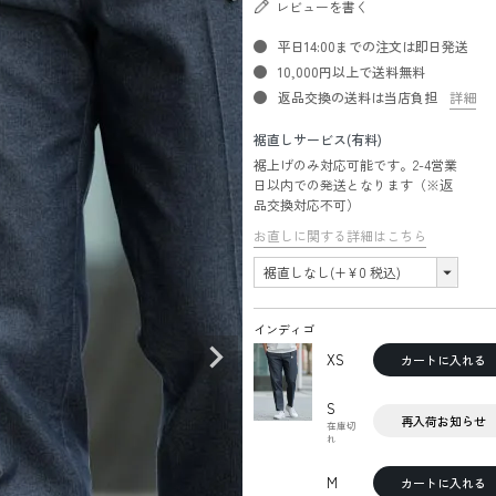
レビューを書く
平日14:00までの注文は即日発送
10,000円以上で送料無料
返品交換の送料は当店負担
詳細
裾直しサービス(有料)
裾上げのみ対応可能です。2-4営業
日以内での発送となります（※返
品交換対応不可）
お直しに関する詳細はこちら
インディゴ
XS
カートに入れる
S
再入荷お知らせ
在庫切
れ
M
カートに入れる