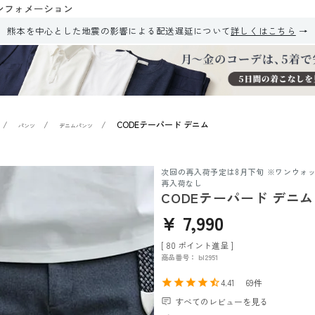
ンフォメーション
熊本を中心とした地震の影響による配送遅延について
詳しくはこちら
CODEテーパード デニム
パンツ
デニムパンツ
次回の再入荷予定は8月下旬 ※ワンウォ
再入荷なし
CODEテーパード デニム
¥
7,990
[
80
ポイント進呈 ]
商品番号
bl2951
4.41
69
すべてのレビューを見る