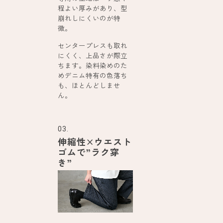
程よい厚みがあり、型
崩れしにくいのが特
徴。
センタープレスも取れ
にくく、上品さが際立
ちます。染料染めのた
めデニム特有の色落ち
も、ほとんどしませ
ん。
03.
伸縮性×ウエスト
ゴムで”ラク穿
き”