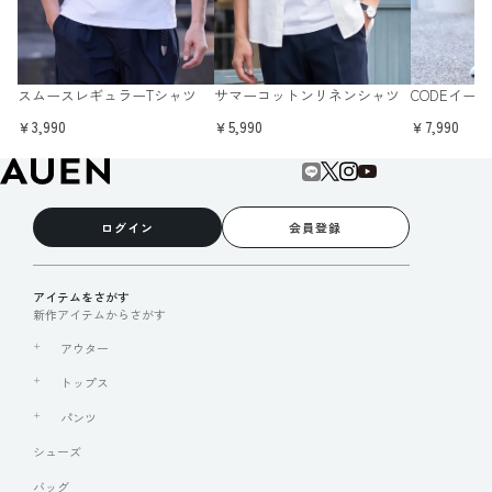
スムースレギュラーTシャツ
サマーコットンリネンシャツ
CODEイー
￥3,990
￥5,990
￥7,990
ログイン
会員登録
アイテムをさがす
新作アイテムからさがす
アウター
トップス
パンツ
シューズ
バッグ