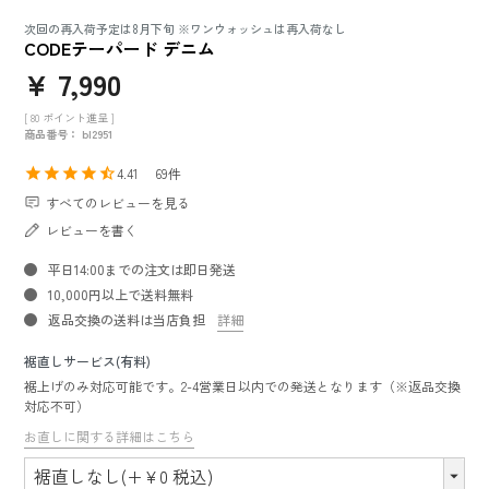
次回の再入荷予定は8月下旬 ※ワンウォッシュは再入荷なし
CODEテーパード デニム
¥
7,990
[
80
ポイント進呈 ]
商品番号
bl2951
4.41
69
すべてのレビューを見る
レビューを書く
平日14:00までの注文は即日発送
10,000円以上で送料無料
返品交換の送料は当店負担
詳細
裾直しサービス(有料)
裾上げのみ対応可能です。2-4営業日以内での発送となります（※返品交換
対応不可）
お直しに関する詳細はこちら