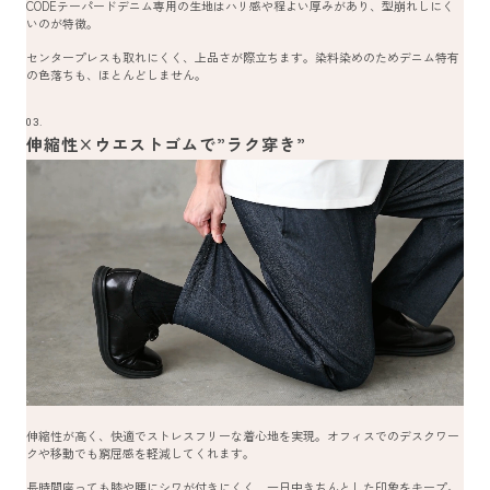
CODEテーパードデニム専用の生地はハリ感や程よい厚みがあり、型崩れしにく
いのが特徴。
センタープレスも取れにくく、上品さが際立ちます。染料染めのためデニム特有
の色落ちも、ほとんどしません。
03.
伸縮性×ウエストゴムで”ラク穿き”
伸縮性が高く、快適でストレスフリーな着心地を実現。オフィスでのデスクワー
クや移動でも窮屈感を軽減してくれます。
長時間座っても膝や腰にシワが付きにくく、一日中きちんとした印象をキープ。