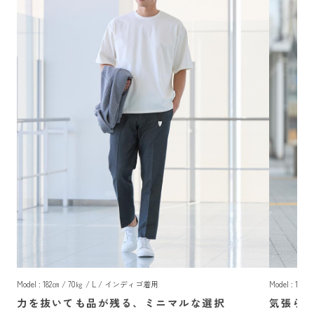
Model : 182㎝ / 70㎏ / L / インディゴ着用
Model : 18
力を抜いても品が残る、ミニマルな選択
気張ら