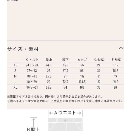
サイズ・素材
ウエスト
股上
股下
ヒップ
もも幅
すそ幅
XS
74.5～80
24.5
65.5
96
29
17.5
S
77～83
25
67.5
98
30
18.5
M
80～86
25.5
71
102
31
19
L
84～89
26
72.5
104.5
32
19.5
XL
86.5～91
26.5
74
108
33
20
※表記サイズは実寸であり、個体差により誤差が生じる場合があります。
※商品によっては洗濯タグにヌード寸法が記載されておりますが、実寸とは異なります。