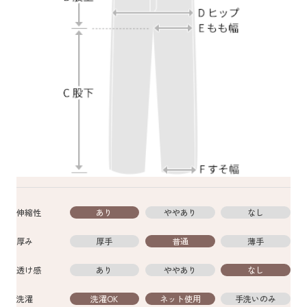
伸縮性
あり
ややあり
なし
厚み
厚手
普通
薄手
透け感
あり
ややあり
なし
洗濯
洗濯OK
ネット使用
手洗いのみ