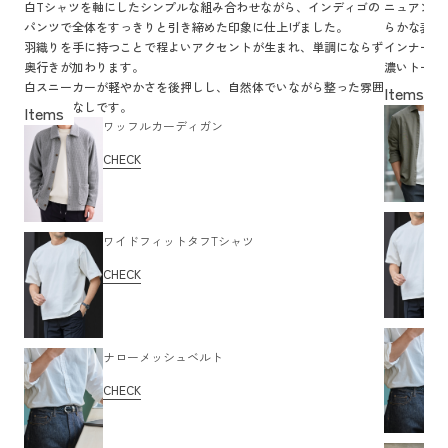
白Tシャツを軸にしたシンプルな組み合わせながら、インディゴの
ニュアンス
パンツで全体をすっきりと引き締めた印象に仕上げました。
らかな表情
羽織りを手に持つことで程よいアクセントが生まれ、単調にならず
インナーの
奥行きが加わります。
濃いトーン
白スニーカーが軽やかさを後押しし、自然体でいながら整った雰囲
自然に両立
気の着こなしです。
ワッフルカーディガン
CHECK
ワイドフィットタフTシャツ
CHECK
ナローメッシュベルト
CHECK