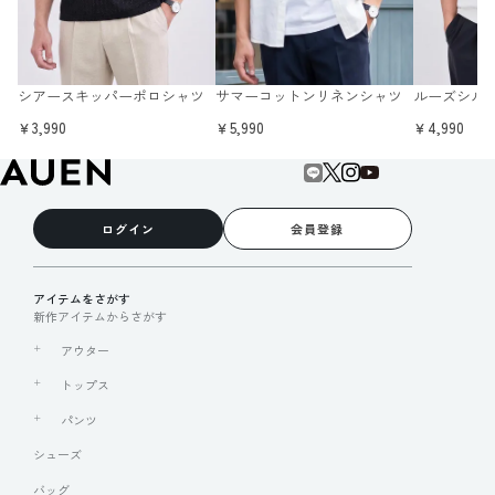
シアースキッパーポロシャツ
サマーコットンリネンシャツ
ルーズシル
￥3,990
￥5,990
￥4,990
ログイン
会員登録
アイテムをさがす
新作アイテムからさがす
アウター
トップス
パンツ
シューズ
バッグ