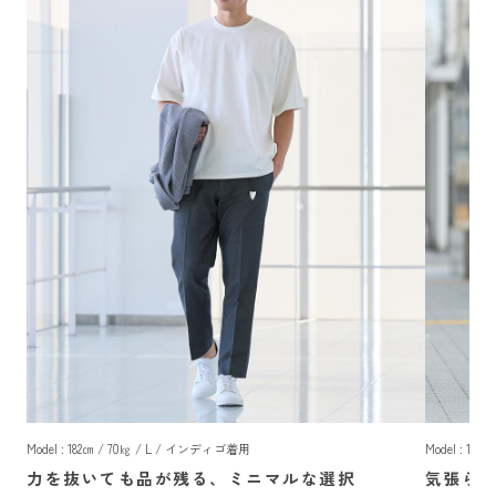
Model : 182㎝ / 70㎏ / L / インディゴ着用
Model : 18
力を抜いても品が残る、ミニマルな選択
気張ら