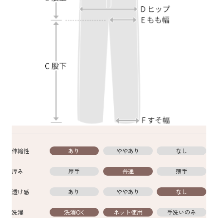
伸縮性
あり
ややあり
なし
厚み
厚手
普通
薄手
透け感
あり
ややあり
なし
洗濯
洗濯OK
ネット使用
手洗いのみ