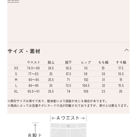
サイズ・素材
ウエスト
股上
股下
ヒップ
もも幅
すそ幅
XS
74.5～80
24.5
65.5
96
29
17.5
S
77～83
25
67.5
98
30
18.5
M
80～86
25.5
71
102
31
19
L
84～89
26
72.5
104.5
32
19.5
XL
86.5～91
26.5
74
108
33
20
※表記サイズは実寸であり、個体差により誤差が生じる場合があります。
※商品によっては洗濯タグにヌード寸法が記載されておりますが、実寸とは異なります。