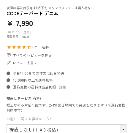
次回の再入荷予定は8月下旬 ※ワンウォッシュは再入荷なし
CODEテーパード デニム
¥
7,990
[
80
ポイント進呈 ]
商品番号
bl2951
4.41
69
すべてのレビューを見る
レビューを書く
平日14:00までの注文は即日発送
10,000円以上で送料無料
返品交換の送料は当店負担
詳細
裾直しサービス(有料)
裾上げのみ対応可能です。2-4営業日以内での発送となります（※返品交換
対応不可）
お直しに関する詳細はこちら