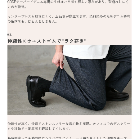
CODEテーパードデニム専用の生地はハリ感や程よい厚みがあり、型崩れしにく
いのが特徴。
センタープレスも取れにくく、上品さが際立ちます。染料染めのためデニム特有
の色落ちも、ほとんどしません。
03.
伸縮性×ウエストゴムで”ラク穿き”
伸縮性が高く、快適でストレスフリーな着心地を実現。オフィスでのデスクワー
クや移動でも窮屈感を軽減してくれます。
長時間座っても膝や腰にシワが付きにくく、一日中きちんとした印象をキープ。