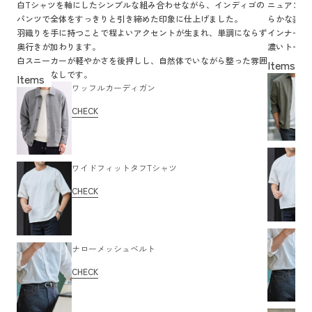
白Tシャツを軸にしたシンプルな組み合わせながら、インディゴの
ニュアンス
パンツで全体をすっきりと引き締めた印象に仕上げました。
らかな表情
羽織りを手に持つことで程よいアクセントが生まれ、単調にならず
インナーの
奥行きが加わります。
濃いトーン
白スニーカーが軽やかさを後押しし、自然体でいながら整った雰囲
自然に両立
気の着こなしです。
ワッフルカーディガン
CHECK
ワイドフィットタフTシャツ
CHECK
ナローメッシュベルト
CHECK