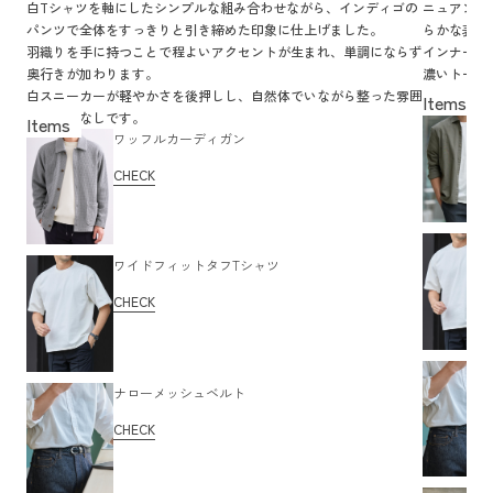
白Tシャツを軸にしたシンプルな組み合わせながら、インディゴの
ニュアンス
パンツで全体をすっきりと引き締めた印象に仕上げました。
らかな表情
羽織りを手に持つことで程よいアクセントが生まれ、単調にならず
インナーの
奥行きが加わります。
濃いトーン
白スニーカーが軽やかさを後押しし、自然体でいながら整った雰囲
自然に両立
気の着こなしです。
ワッフルカーディガン
CHECK
ワイドフィットタフTシャツ
CHECK
ナローメッシュベルト
CHECK