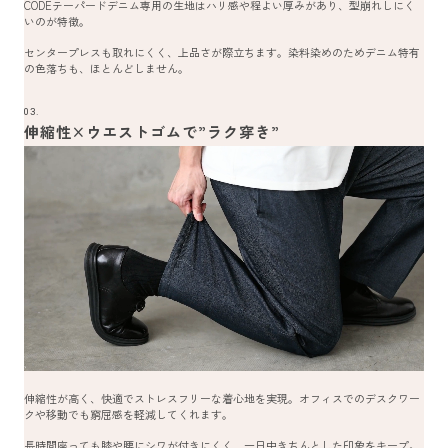
CODEテーパードデニム専用の生地はハリ感や程よい厚みがあり、型崩れしにく
いのが特徴。
センタープレスも取れにくく、上品さが際立ちます。染料染めのためデニム特有
の色落ちも、ほとんどしません。
03.
伸縮性×ウエストゴムで”ラク穿き”
伸縮性が高く、快適でストレスフリーな着心地を実現。オフィスでのデスクワー
クや移動でも窮屈感を軽減してくれます。
長時間座っても膝や腰にシワが付きにくく、一日中きちんとした印象をキープ。