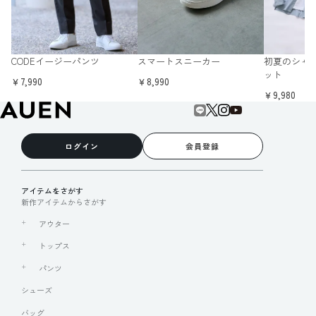
CODEイージーパンツ
スマートスニーカー
初夏のシャツ
ット
￥7,990
￥8,990
￥9,980
ログイン
会員登録
アイテムをさがす
新作アイテムからさがす
アウター
トップス
パンツ
シューズ
バッグ