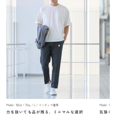
Model : 182㎝ / 70㎏ / L / インディゴ着用
Model : 18
力を抜いても品が残る、ミニマルな選択
気張ら