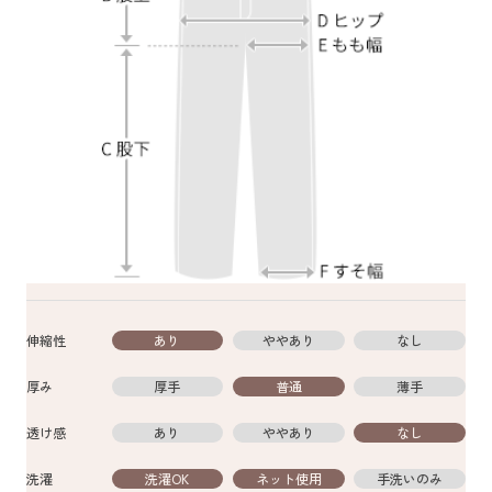
伸縮性
あり
ややあり
なし
厚み
厚手
普通
薄手
透け感
あり
ややあり
なし
洗濯
洗濯OK
ネット使用
手洗いのみ