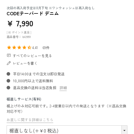
次回の再入荷予定は8月下旬 ※ワンウォッシュは再入荷なし
CODEテーパード デニム
¥
7,990
[
80
ポイント進呈 ]
商品番号
bl2951
4.41
69
すべてのレビューを見る
レビューを書く
平日14:00までの注文は即日発送
10,000円以上で送料無料
返品交換の送料は当店負担
詳細
裾直しサービス(有料)
裾上げのみ対応可能です。2-4営業日以内での発送となります（※返品交換
対応不可）
お直しに関する詳細はこちら