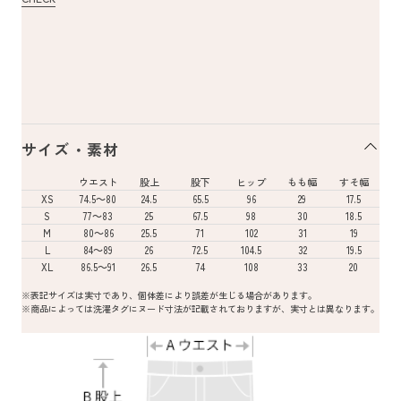
サイズ・素材
ウエスト
股上
股下
ヒップ
もも幅
すそ幅
XS
74.5～80
24.5
65.5
96
29
17.5
S
77～83
25
67.5
98
30
18.5
M
80～86
25.5
71
102
31
19
L
84～89
26
72.5
104.5
32
19.5
XL
86.5～91
26.5
74
108
33
20
※表記サイズは実寸であり、個体差により誤差が生じる場合があります。
※商品によっては洗濯タグにヌード寸法が記載されておりますが、実寸とは異なります。