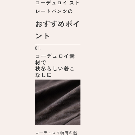
コーデュロイ スト
レートパンツの
おすすめポイ
ント
01.
コーデュロイ素
材で
秋冬らしい着こ
なしに
コーデュロイ特有の温