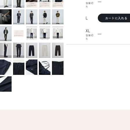
—
在庫切
れ
L
カートに入れる
XL
—
在庫切
れ