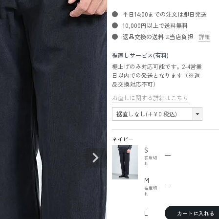
平日14:00までの注文は即日発送
10,000円以上で送料無料
返品交換の送料は当店負担
詳細
裾直しサービス(有料)
裾上げのみ対応可能です。2-4営業
日以内での発送となります（※返
品交換対応不可）
お直しに関する詳細はこちら
ネイビー
S
—
在庫切
れ
M
—
在庫切
れ
L
カートに入れる