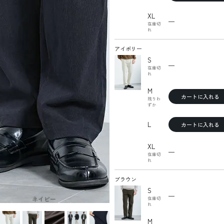
XL
—
在庫切
れ
アイボリー
S
—
在庫切
れ
M
カートに入れる
残りわ
ずか
L
カートに入れる
XL
—
在庫切
れ
ブラウン
S
—
ネイビー
在庫切
れ
M