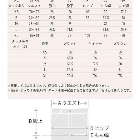
タックあり
ウエスト
股上
股下
ヒップ
もも幅
すそ幅
XS
70～76
26
66
96
30
17.5
S
74～80
26.5
67
98
30.5
18
M
78～84
27
69
-
31
19
L
82～88
27.5
71.5
-
31.5
19.5
XL
85～91
28
73
109
33
20
タックあり
股下
ブラック
ネイビー
ブラウン
カラー別
XS
65
65
65
S
65.8
66
66
M
69.5
67.5
68
L
73.8
72
71
XL
75.8
76
75
※表記サイズは実寸であり、個体差により誤差が生じる場合があります。
※商品によっては洗濯タグにヌード寸法が記載されておりますが、実寸とは異なります。