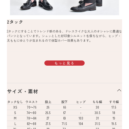
2タック
2タックにすることでトレンド感のある、ドレスライクな大人のオシャレに最適な
パンツとなっています。シュッとした好印象シルエットを保ちながら、ヒップ・
太ももにゆとりが生まれるので体型カバー効果もあります。
もっと見る
サイズ・素材
タックなし
ウエスト
股上
股下
ヒップ
もも幅
すそ幅
XS
70～76
26
66
-
30
17.5
S
74～80
26.5
67
-
30.5
18
M
78～84
27
69
103
31
19
L
82～88
27.5
71.5
104
31.5
19.5
XL
85～91
28
73
-
33
20