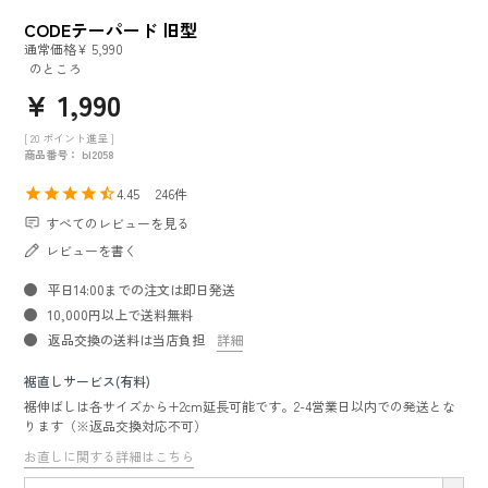
CODEテーパード 旧型
通常価格
¥
5,990
のところ
¥
1,990
[
20
ポイント進呈 ]
商品番号
bl2058
4.45
246
すべてのレビューを見る
レビューを書く
平日14:00までの注文は即日発送
10,000円以上で送料無料
返品交換の送料は当店負担
詳細
裾直しサービス(有料)
裾伸ばしは各サイズから+2cm延長可能です。2-4営業日以内での発送とな
ります（※返品交換対応不可）
お直しに関する詳細はこちら