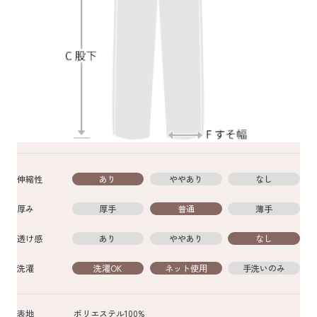
伸縮性
あり
ややあり
なし
厚み
厚手
普通
薄手
透け感
あり
ややあり
なし
洗濯
洗濯OK
ネット使用
手洗いのみ
表地
ポリエステル100%