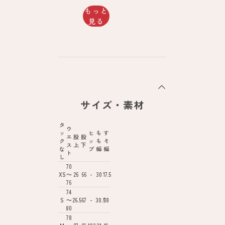
もっと
見る
サイズ・素材
タ
ウ
ッ
ヒ
も
す
エ
股
股
ク
ッ
も
そ
ス
上
下
な
プ
幅
幅
ト
し
70
XS
～
26
66
-
30
17.5
76
74
S
～
26.5
67
-
30.5
18
80
78