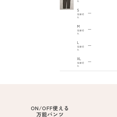
れ
S
—
在庫切
れ
M
—
在庫切
れ
L
—
在庫切
れ
XL
—
在庫切
れ
ON/OFF使える
万能パンツ