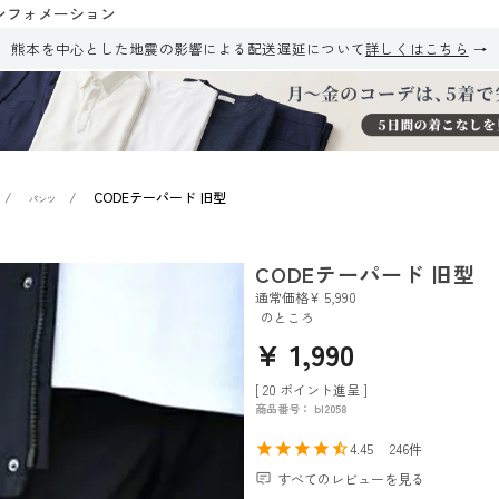
ンフォメーション
熊本を中心とした地震の影響による配送遅延について
詳しくはこちら
CODEテーパード 旧型
パンツ
CODEテーパード 旧型
通常価格
¥
5,990
のところ
¥
1,990
[
20
ポイント進呈 ]
商品番号
bl2058
4.45
246
すべてのレビューを見る