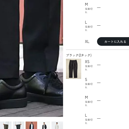
M
—
在庫切
れ
L
—
在庫切
れ
XL
カートに入れる
ブラック(2タック)
XS
—
在庫切
れ
S
—
在庫切
れ
M
—
在庫切
れ
L
—
在庫切
れ