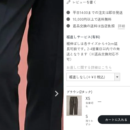
レビューを書く
平日14:00までの注文は即日発送
10,000円以上で送料無料
返品交換の送料は当店負担
詳細
裾直しサービス(有料)
裾伸ばしは各サイズから+2cm延
長可能です。2-4営業日以内での発
送となります（※返品交換対応不
可）
お直しに関する詳細はこちら
ブラウン(2タック)
XS
—
在庫切
れ
S
カートに入れる
残りわ
ずか