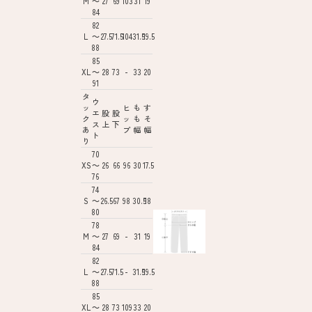
M
～
27
69
103
31
19
84
82
L
～
27.5
71.5
104
31.5
19.5
88
85
XL
～
28
73
-
33
20
91
タ
ウ
ッ
ヒ
も
す
エ
股
股
ク
ッ
も
そ
ス
上
下
あ
プ
幅
幅
ト
り
70
XS
～
26
66
96
30
17.5
76
74
S
～
26.5
67
98
30.5
18
80
78
M
～
27
69
-
31
19
84
82
L
～
27.5
71.5
-
31.5
19.5
88
85
XL
～
28
73
109
33
20