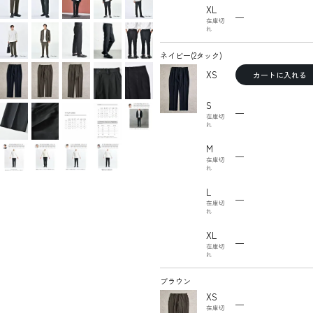
XL
—
在庫切
れ
ネイビー(2タック)
XS
カートに入れる
S
—
在庫切
れ
M
—
在庫切
れ
L
—
在庫切
れ
XL
—
在庫切
れ
ブラウン
XS
—
在庫切