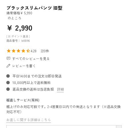
ブラックスリムパンツ 旧型
通常価格
¥
5,990
のところ
¥
2,990
[
30
ポイント進呈 ]
商品番号
bl0396
4.28
220
すべてのレビューを見る
レビューを書く
平日14:00までの注文は即日発送
10,000円以上で送料無料
返品交換の送料は当店負担
詳細
裾直しサービス(有料)
裾上げのみ対応可能です。2-4営業日以内での発送となります（※返品交換
対応不可）
お直しに関する詳細はこちら