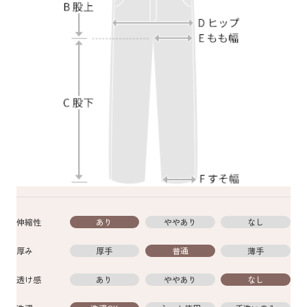
伸縮性
あり
ややあり
なし
厚み
厚手
普通
薄手
透け感
あり
ややあり
なし