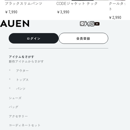
ブラックスリムパンツ
CODEジャケット テック
クールタッ
ト
￥7,990
￥3,990
￥2,990
ログイン
会員登録
アイテムをさがす
新作アイテムからさがす
アウター
トップス
パンツ
シューズ
バッグ
アクセサリー
コーディネートセット