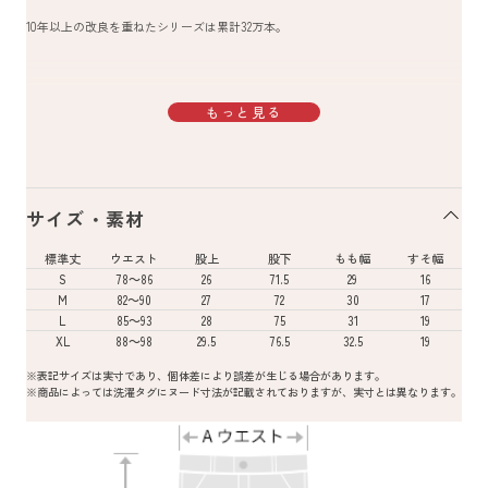
10年以上の改良を重ねたシリーズは累計32万本。
もっと見る
サイズ・素材
標準丈
ウエスト
股上
股下
もも幅
すそ幅
S
78～86
26
71.5
29
16
M
82～90
27
72
30
17
L
85～93
28
75
31
19
XL
88～98
29.5
76.5
32.5
19
※表記サイズは実寸であり、個体差により誤差が生じる場合があります。
※商品によっては洗濯タグにヌード寸法が記載されておりますが、実寸とは異なります。