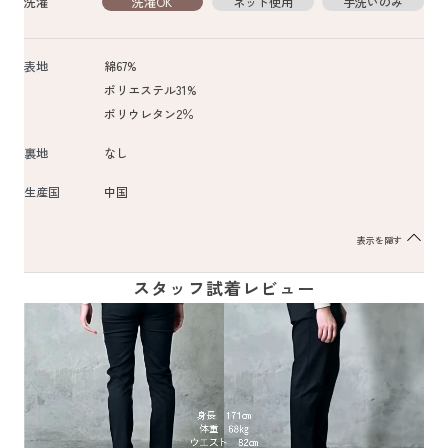
洗濯
洗濯OK
ネット使用
手洗いのみ
表地
綿67%
ポリエステル31%
ポリウレタン2％
裏地
なし
生産国
中国
表示を隠す
スタッフ試着レビュー