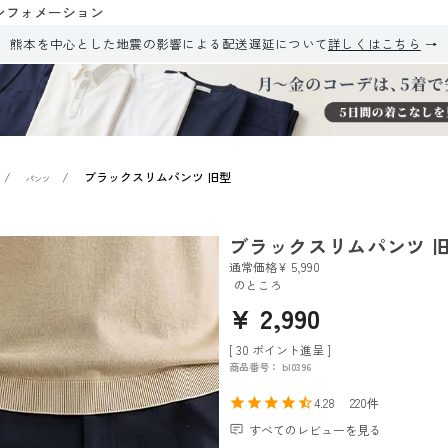
ンフォメーション
熊本を中心とした地震の影響による配送遅延について
詳しくはこちら
ブラックスリムパンツ 旧型
パンツ
ブラックスリムパンツ 
通常価格
¥
5,990
のところ
¥
2,990
[
30
ポイント進呈 ]
商品番号
bl0396
4.28
220
すべてのレビューを見る