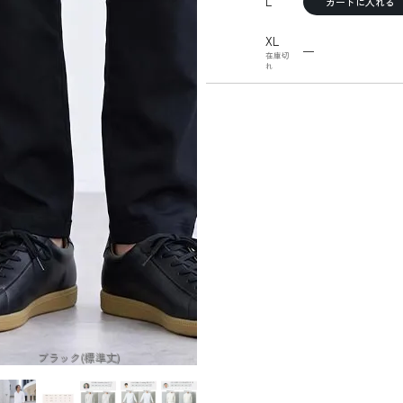
L
カートに入れる
XL
—
在庫切
れ
ブラック(標準丈)