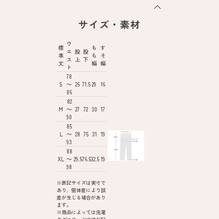
サイズ・素材
ウ
標
も
す
エ
股
股
準
も
そ
ス
上
下
丈
幅
幅
ト
78
S
～
26
71.5
29
16
86
82
M
～
27
72
30
17
90
85
L
～
28
75
31
19
93
88
XL
～
29.5
76.5
32.5
19
98
※表記サイズは実寸で
あり、個体差により誤
差が生じる場合があり
ます。
※商品によっては洗濯