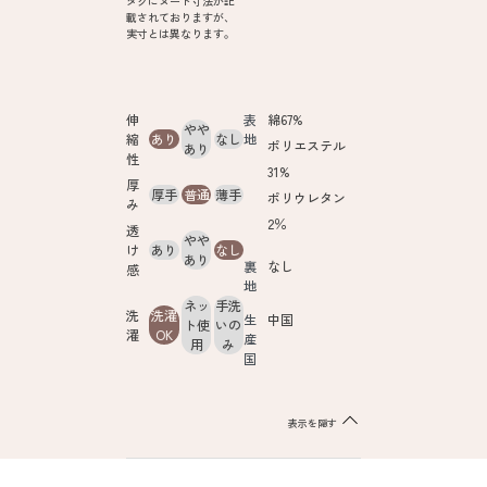
タグにヌード寸法が記
載されておりますが、
実寸とは異なります。
伸
表
綿67%
やや
縮
あり
なし
地
ポリエステル
あり
性
31%
厚
厚手
普通
薄手
ポリウレタン
み
2％
透
やや
け
あり
なし
あり
裏
なし
感
地
ネッ
手洗
洗
洗濯
生
中国
ト使
いの
濯
OK
産
用
み
国
表示を隠す