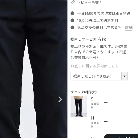
レビューを書く
平日14:00までの注文は即日発送
10,000円以上で送料無料
返品交換の送料は当店負担
詳細
裾直しサービス(有料)
裾上げのみ対応可能です。2-4営業
日以内での発送となります（※返
品交換対応不可）
お直しに関する詳細はこちら
ブラック(標準丈)
S
—
在庫切
れ
M
—
在庫切
れ