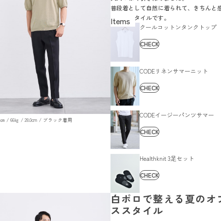
普段着として自然に着られて、きちんと
る休日スタイルです。
クールコットンタンクトップ
CHECK
CODEリネンサマーニット
CHECK
CODEイージーパンツサマー
179㎝ / 66㎏ / 28.0cm / ブラック着用
CHECK
Healthknit 3足セット
CHECK
白ポロで整える夏のオ
ススタイル