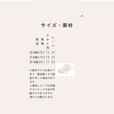
サイズ・素材
か
ヒ
靴
横
か
ー
底
幅
と
ル
高
26.0cm
28.2
10.1
7.3
2.5
27.0cm
29.2
10.4
7.5
2.5
28.0cm
30.2
10.7
7.7
2.5
※表記サイズは実寸で
あり、個体差により誤
差が生じる場合があり
ます。
※商品によっては洗濯
タグにヌード寸法が記
載されておりますが、
実寸とは異なります。