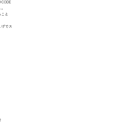
CODE
し。
ること
しげでス
ツ
計