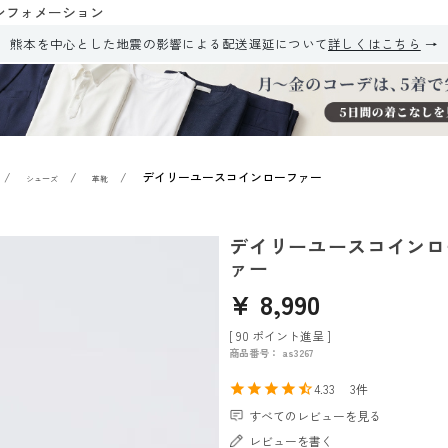
ンフォメーション
熊本を中心とした地震の影響による配送遅延について
詳しくはこちら
デイリーユースコインローファー
シューズ
革靴
デイリーユースコインロ
ァー
¥
8,990
[
90
ポイント進呈 ]
商品番号
as3267
4.33
3
すべてのレビューを見る
レビューを書く