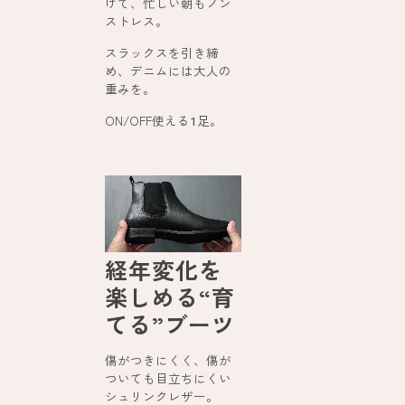
けて、忙しい朝もノン
ストレス。
スラックスを引き締
め、デニムには大人の
重みを。
ON/OFF使える
足。
1
経年変化を
楽しめる“育
てる”ブーツ
傷がつきにくく、傷が
ついても目立ちにくい
シュリンクレザー。