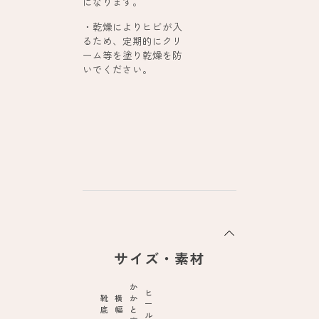
になります。
・乾燥によりヒビが入
るため、定期的にクリ
ーム等を塗り乾燥を防
いでください。
サイズ・素材
か
ヒ
靴
横
か
ー
底
幅
と
ル