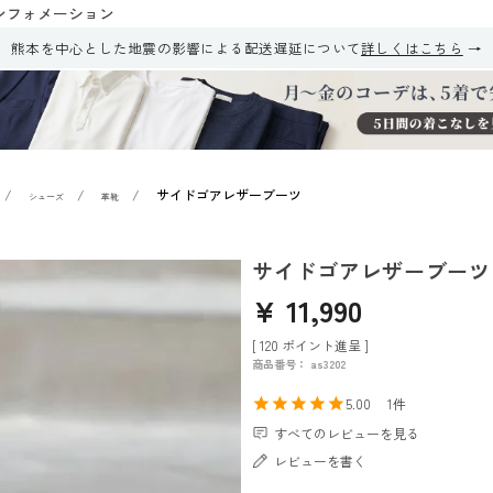
ンフォメーション
熊本を中心とした地震の影響による配送遅延について
詳しくはこちら
サイドゴアレザーブーツ
シューズ
革靴
サイドゴアレザーブーツ
¥
11,990
[
120
ポイント進呈 ]
商品番号
as3202
5.00
1
すべてのレビューを見る
レビューを書く