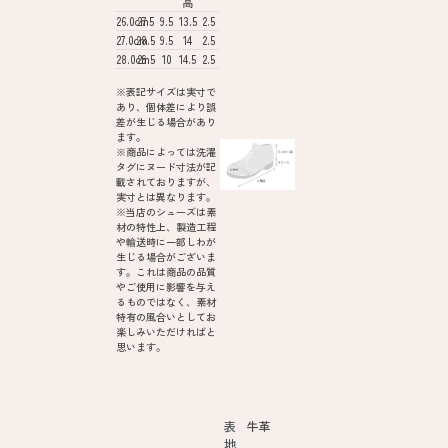
高
26.0cm
27.5
9.5
13.5
2.5
27.0cm
28.5
9.5
14
2.5
28.0cm
29.5
10
14.5
2.5
※表記サイズは実寸で
あり、個体差により誤
差が生じる場合があり
ます。
※商品によっては洗濯
タグにヌード寸法が記
載されておりますが、
実寸とは異なります。
※当店のシューズは素
材の特性上、製造工程
や輸送時に一部しわが
生じる場合がございま
す。これは商品の品質
やご使用に影響を与え
るものではなく、素材
特有の風合いとしてお
楽しみいただければと
思います。
表
牛革
地