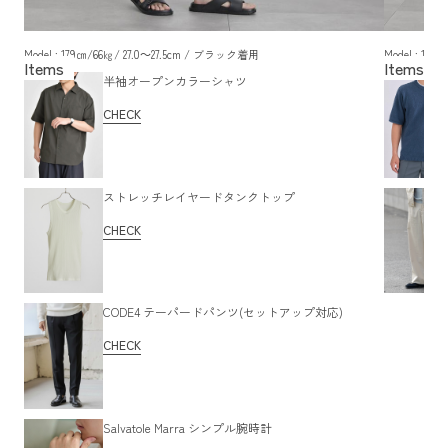
Model : 179㎝/66㎏/ 27.0～27.5cm / ブラック着用
Model : 17
半袖オープンカラーシャツ
CHECK
ストレッチレイヤードタンクトップ
CHECK
CODE4 テーパードパンツ(セットアップ対応)
CHECK
Salvatole Marra シンプル腕時計