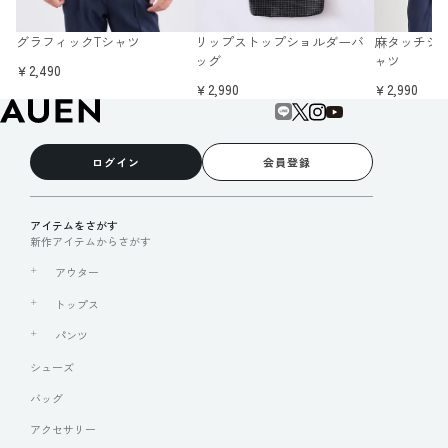
グラフィックTシャツ
リップストップショルダーバ
麻タッチシ
ッグ
ャツ
￥2,490
￥2,990
￥2,990
ログイン
会員登録
アイテムをさがす
新作アイテムからさがす
アウター
トップス
パンツ
シューズ
バッグ
アクセサリー